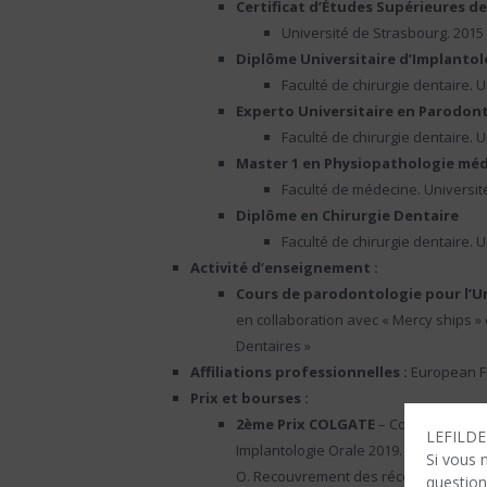
Certificat d’Études Supérieures d
Université de Strasbourg. 2015
Diplôme Universitaire d’Implantol
Faculté de chirurgie dentaire. 
Experto Universitaire en Parodont
Faculté de chirurgie dentaire.
Master 1 en Physiopathologie méd
Faculté de médecine. Universit
Diplôme en Chirurgie Dentaire
Faculté de chirurgie dentaire. U
Activité d’enseignement :
Cours de parodontologie pour l’U
en collaboration avec « Mercy ships » 
Dentaires »
Affiliations professionnelles :
European Fe
Prix et bourses :
2ème Prix COLGATE
– Congrès Nation
LEFILDEN
Implantologie Orale 2019. Séance de c
Si vous 
O. Recouvrement des récessions multi
question