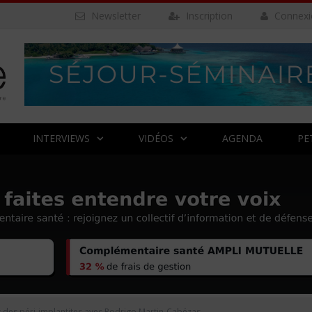
Newsletter
Inscription
Connexi
INTERVIEWS
VIDÉOS
AGENDA
PE
des péri-implantites avec Rodrigo Martin-Cabézas