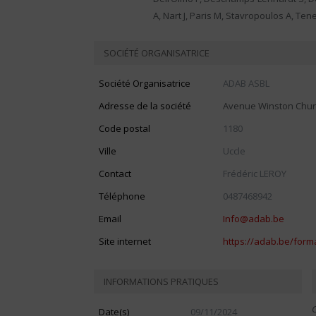
A, Nart J, Paris M, Stavropoulos A, T
SOCIÉTÉ ORGANISATRICE
Société Organisatrice
ADAB ASBL
Adresse de la société
Avenue Winston Churc
Code postal
1180
Ville
Uccle
Contact
Frédéric LEROY
Téléphone
0487468942
Email
Info@adab.be
Site internet
https://adab.be/forma
INFORMATIONS PRATIQUES
C
Date(s)
09/11/2024