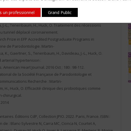
 modifié tracté coronairement.
e la Société Française de Parodontologie et Implantologie
is un professionnel
Grand Public
 Clinique 1 : Muco-
u, J.-L., Tenenbaum, H., Huck, O. Traitement des récessions
C
 du tunnel déplacé coronairement.
G
M
ch Prize in EFP Accredited Postgraduate Programs in
m
ne de Parodontologie. Martin-
sa, K., Gaertner, S., Tenenbaum, H., Davideau, J.-L., Huck, O.
C
 arterial hypertension :
G
M
 American Heart Journal. 2016 Oct ; 180 : 98-112.
m
tional de la Société Française de Parodontologie et
communications Recherche : Martin-
C
m, H., Huck, O. Efficacité clinique des probiotiques comme
G
M
-chirurgical.
m
 2014
C
aires. Éditions CdP, Collection JPIO. 2022. Paris, France. ISBN :
G
M
n de : Blanc-Sylvestre N, Carra MC, Cionca N, Courtet A,
m
tzen L, Dumay M, Huck O, Jover A, Lasserre JF, Mertens B, Monje