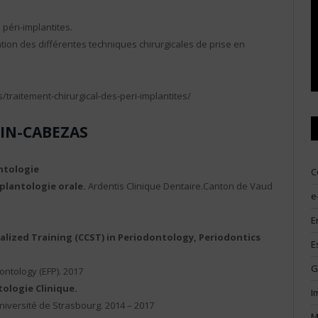
péri-implantites.
tion des différentes techniques chirurgicales de prise en
/traitement-chirurgical-des-peri-implantites/
TIN-CABEZAS
ntologie
C
plantologie orale.
Ardentis Clinique Dentaire.Canton de Vaud
e
E
ialized Training (CCST) in Periodontology, Periodontics
E
G
ntology (EFP). 2017
ologie Clinique.
I
Université de Strasbourg. 2014 – 2017
M