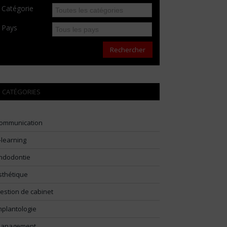
Catégorie
Pays
Rechercher
CATÉGORIES
ommunication
-learning
ndodontie
sthétique
estion de cabinet
mplantologie
anagement