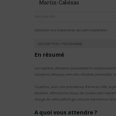
Martin-Cabézas
PAR
ADAB ASBL
Optimiser nos traitements des péri-implantites
DESCRIPTION / PROGRAMME
En résumé
Les implants dentaires permettent le remplacement
situations cliniques avec des résultats prévisibles s
Toutefois, avec une prévalence d’environ 20%, la pé
dentaire, affectant les tissus de soutien péri-implanta
charge de cette pathologie ont une importance clé p
A quoi vous attendre ?