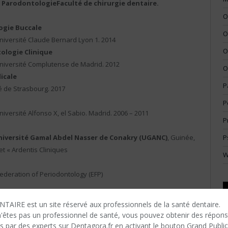
e ParodontologieFaculté de chirurgie dentaire.
O
ogie Buccale
O
Université Claude Bernard Lyon 1. 2014
O
ologie Clinique
 Université Complutense de Madrid. 2012
O
icale
P
é de Strasbourg. 2017
P
niversité Alfonso X, el Sabio. Madrid. 2006 – 2011
P
niversité Gamal Abdel Nasser de Conakry (UGANC)
, Guinée,
P
et « Ardentis Cliniques
W
deration of Periodontology (EFP)
al de la Société Française de Parodontologie et
TAIRE est un site réservé aux professionnels de la santé dentaire.
ommunications Recherche Clinique : Martin-Cabezas, R., Huck,
n'êtes​ pas un professionnel de santé, vous pouvez obtenir des répon
ples en secteur
s par des experts sur Dentagora.fr en activant le bouton Grand Public