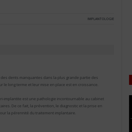
IMPLANTOLOGIE
 des dents manquantes dans la plus grande partie des
ur le long terme et leur mise en place est en croissance.
ri-implantite est une pathologie incontournable au cabinet
ires. De ce fait, la prévention, le diagnostic et la prise en
our la pérennité du traitement implantaire.