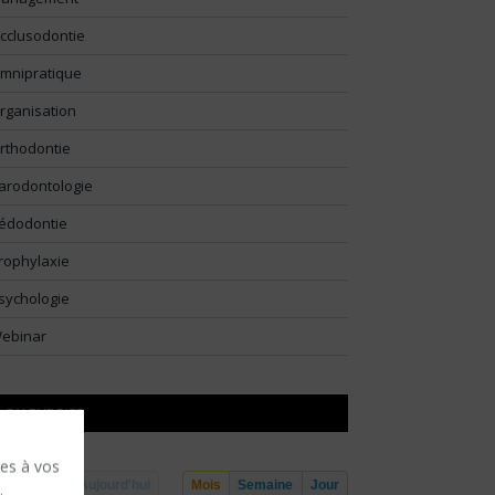
cclusodontie
mnipratique
rganisation
rthodontie
arodontologie
édodontie
rophylaxie
sychologie
ebinar
CALENDRIER
ses à vos
Aujourd'hui
Mois
Semaine
Jour
.