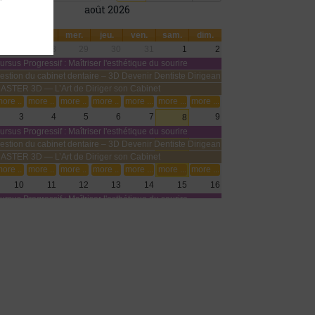
août 2026
lun.
mar.
mer.
jeu.
ven.
sam.
dim.
27
28
29
30
31
1
2
ursus Progressif : Maîtriser l'esthétique du sourire
estion du cabinet dentaire – 3D Devenir Dentiste Dirigeant
ASTER 3D — L’Art de Diriger son Cabinet
ore ...
more ...
more ...
more ...
more ...
more ...
more ...
3
4
5
6
7
9
8
ursus Progressif : Maîtriser l'esthétique du sourire
estion du cabinet dentaire – 3D Devenir Dentiste Dirigeant
ASTER 3D — L’Art de Diriger son Cabinet
ore ...
more ...
more ...
more ...
more ...
more ...
more ...
10
11
12
13
14
15
16
ursus Progressif : Maîtriser l'esthétique du sourire
estion du cabinet dentaire – 3D Devenir Dentiste Dirigeant
ASTER 3D — L’Art de Diriger son Cabinet
ore ...
more ...
more ...
more ...
more ...
more ...
more ...
17
18
19
20
21
22
23
ursus Progressif : Maîtriser l'esthétique du sourire
estion du cabinet dentaire – 3D Devenir Dentiste Dirigeant
ASTER 3D — L’Art de Diriger son Cabinet
ore ...
more ...
more ...
more ...
more ...
more ...
more ...