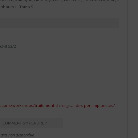
enenbaum H, Toma S.
C
G
M
m
C
G
hill 53/2
M
m
tions/workshops/traitement-chirurgical-des-peri-implantites/
COMMENT S'Y RENDRE ?
arte non disponible