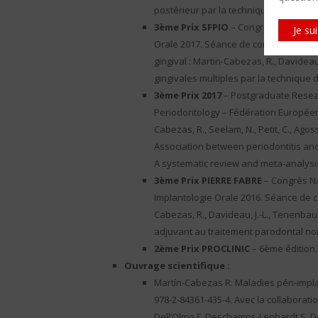
postérieur par la technique du tunnel
3ème Prix SFPIO
– Congrès National d
Je su
Orale 2017. Séance de communications
gingival : Martin-Cabezas, R., Davidea
gingivales multiples par la technique
3ème Prix 2017
– Postgraduate Resear
Periodontology – Fédération Européen
Cabezas, R., Seelam, N., Petit, C., Agos
Association between periodontitis and
A systematic review and meta-analysis.
3ème Prix PIERRE FABRE
– Congrès Na
Implantologie Orale 2016. Séance de 
Cabezas, R., Davideau, J.-L., Tenenbau
adjuvant au traitement parodontal non
2ème Prix PROCLINIC
– 6ème édition.
Ouvrage scientifique :
Martín-Cabezas R. Maladies péri-implant
978-2-84361-435-4. Avec la collaboratio
Dell’Olmo F, Deschamps-Lenhardt S, De