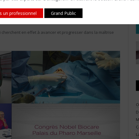
ai des formations sont très gratifiants. Il faut dire que je ne sais
ujours le maximum avec toute l’équipe qui m’entoure pendant
is un professionnel
Grand Public
ons le contact.
 cherchent en effet à avancer et progresser dans la maîtrise
O
D
M
C
L