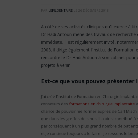
PAR
LEFILDENTAIRE
LE
26 DÉCEMBRE 2018
A côté de ses activités cliniques qu’il exerce à ti
Dr Hadi Antoun mène des travaux de recherche e
immédiate. Il est régulièrement invité, notammen
2003, il dirige également l’Institut de Formation
rencontré le Dr Hadi Antoun à son cabinet pour qu
projets à venir.
Est-ce que vous pouvez présenter l
J’ai créé l’Institut de Formation en Chirurgie Implan
consœurs des
formations en chirurgie implantaire
a
chance de pouvoir me former auprès de Carl Misch 
que dans les greffes de sinus. Il a ainsi contribué 
par conséquent à un plus grand nombre de patients
et je continue toujours à le faire-, je ressens le b