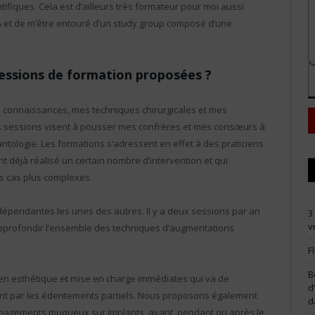
tifiques. Cela est d’ailleurs très formateur pour moi aussi
IA et de m’être entouré d’un study group composé d’une
sessions de formation proposées ?
es connaissances, mes techniques chirurgicales et mes
es sessions visent à pousser mes confrères et mes consœurs à
antologie. Les formations s’adressent en effet à des praticiens
t déjà réalisé un certain nombre d’intervention et qui
es cas plus complexes.
dépendantes les unes des autres. Il y a deux sessions par an
3
v
 approfondir l’ensemble des techniques d’augmentations
F
B
 en esthétique et mise en charge immédiates qui va de
d
sant par les édentements partiels. Nous proposons également
d
énagements muqueux sur implants, avant, pendant ou après le