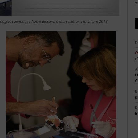
V
 congrès scientifique Nobel Biocare, à Marseille, en septembre 2018.
K
O
:
A
E
C
B
p
D
t