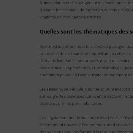
à mon cabinet et d’échanger sur les évolutions scien
d’animer les sessions de formation au sein de l’IFC
vingtaine de chirurgiens-dentistes.
Quelles sont les thématiques des 
Ce qui est important pour moi, c’est de partager m
protocoles de traitement en toute transparence. L
aller plus loin dans leurs propres pratiques en impl
plus ou moins expérimentés en implantologie, qui on
souhaitent pouvoir à l’avenir traiter sereinement d
Les sessions se déroulent sur deux jours et sont in
sur les greffes osseuses qui visent à découvrir et
osseuses pré- ou per-implantaires.
Il y a également une formation consacrée à la mise
l’édentement unitaire à l’édentement total en pas
des sessions pour se former à la pratique des am