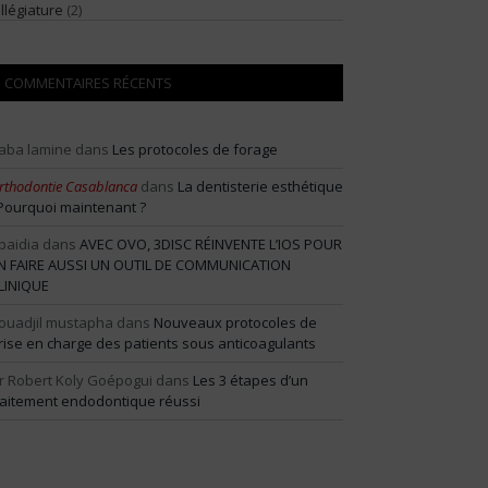
illégiature
(2)
COMMENTAIRES RÉCENTS
aba lamine
dans
Les protocoles de forage
rthodontie Casablanca
dans
La dentisterie esthétique
 Pourquoi maintenant ?
baidia
dans
AVEC OVO, 3DISC RÉINVENTE L’IOS POUR
N FAIRE AUSSI UN OUTIL DE COMMUNICATION
LINIQUE
ouadjil mustapha
dans
Nouveaux protocoles de
rise en charge des patients sous anticoagulants
r Robert Koly Goépogui
dans
Les 3 étapes d’un
raitement endodontique réussi