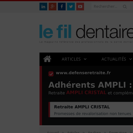
ARTICLES
ACTUALITÉS
»
»
»
»
Accueil
Articles
Analyse
Formation