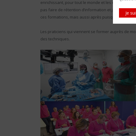
enrichissant, pour tout le monde et les retours que j’
pas faire de rétention d’information et je donne to
Je su
ces formations, mais aussi après puisque nous gard
Les praticiens qui viennent se former auprès de moi
des techniques.