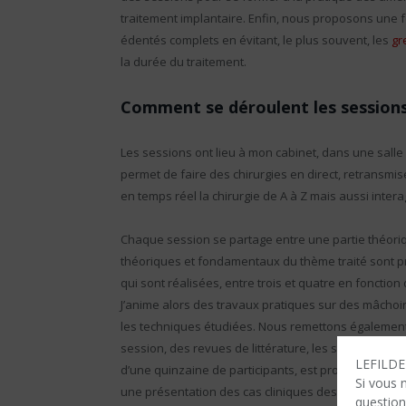
traitement implantaire. Enfin, nous proposons une f
édentés complets en évitant, le plus souvent, les
gr
la durée du traitement.
Comment se déroulent les sessions
Les sessions ont lieu à mon cabinet, dans une sal
permet de faire des chirurgies en direct, retransmis
en temps réel la chirurgie de A à Z mais aussi inte
Chaque session se partage entre une partie théoriq
théoriques et fondamentaux du thème traité sont pr
qui sont réalisées, entre trois et quatre en fonction d
J’anime alors des travaux pratiques sur des mâchoi
les techniques étudiées. Nous remettons également 
session, des revues de littérature, les supports pé
LEFILDEN
d’une quinzaine de participants, est propice au parta
Si vous 
une présentation des cas cliniques des participan
question