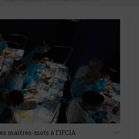
es maitres-mots à l’IFCIA
0