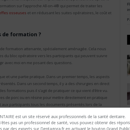
F
ormation sur l’approche All-on-4® qui permet de traiter les
i
effes osseuses
et en réduisant les suites opératoires, le coût et
P
 de formation ?
le de formation attenante, spécialement aménagée. Cela nous
es du bloc opératoire vers les participants qui peuvent suivre
ragir avec moi en me posant des questions.
ue et une partie pratique. Dans un premier temps, les aspects
ésentés. Dans un second temps, il y a des chirurgies en direct
es formations puis il s’agit de pratiquer ce qui vient d’être vu.
res de porc ou en résine pour mettre directement en pratique
aux participants tous les documents présentés lors de la
dagogiques théoriques et pratiques. Le format, en petit groupe
TAIRE est un site réservé aux professionnels de la santé dentaire.
ge et à la convivialité. Les sessions sont très intenses, avec
n'êtes​ pas un professionnel de santé, vous pouvez obtenir des répon
ts et de très nombreux échanges. Cela est extrêmement
s par des experts sur Dentagora.fr en activant le bouton Grand Public