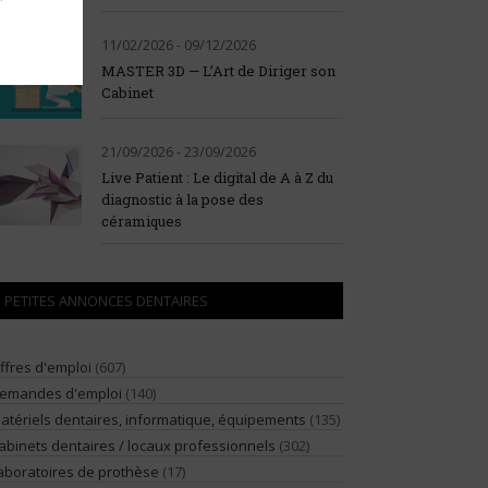
11/02/2026 - 09/12/2026
MASTER 3D — L’Art de Diriger son
Cabinet
21/09/2026 - 23/09/2026
Live Patient : Le digital de A à Z du
diagnostic à la pose des
céramiques
PETITES ANNONCES DENTAIRES
ffres d'emploi
(607)
emandes d'emploi
(140)
atériels dentaires, informatique, équipements
(135)
abinets dentaires / locaux professionnels
(302)
aboratoires de prothèse
(17)