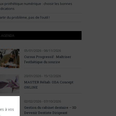
lux prothétique numérique : choisir les bonnes
ndications
artir du problème, pas de l’outil !
AGENDA
05/01/2026 - 06/11/2026
Cursus Progressif : Maîtriser
l’esthétique du sourire
20/01/2026 - 15/12/2026
MASTER Réhab. ODA Concept
ONLINE
02/02/2026 - 07/10/2026
Gestion du cabinet dentaire – 3D
ses à vos
Devenir Dentiste Dirigeant
.