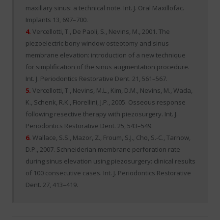
maxillary sinus: a technical note. Int. J. Oral Maxillofac.
Implants 13, 697–700.
4.
Vercellotti, T., De Paoli, S., Nevins, M., 2001. The
piezoelectric bony window osteotomy and sinus
membrane elevation: introduction of a new technique
for simplification of the sinus augmentation procedure.
Int. J. Periodontics Restorative Dent. 21, 561–567.
5.
Vercellotti, T., Nevins, M.L., Kim, D.M., Nevins, M., Wada,
K., Schenk, R.K., Fiorellini, J.P., 2005. Osseous response
following resective therapy with piezosurgery. Int. J.
Periodontics Restorative Dent. 25, 543–549.
6.
Wallace, S.S., Mazor, Z., Froum, S.J., Cho, S.-C., Tarnow,
D.P., 2007. Schneiderian membrane perforation rate
during sinus elevation using piezosurgery: clinical results
of 100 consecutive cases. Int. J. Periodontics Restorative
Dent. 27, 413–419.