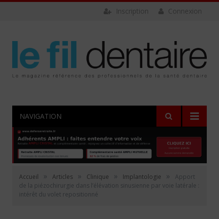
Inscription
Connexion
NAVIGATION
»
»
»
»
Accueil
Articles
Clinique
Implantologie
Apport
de la piézochirurgie dans l’élévation sinusienne par voie latérale :
intérêt du volet repositionné