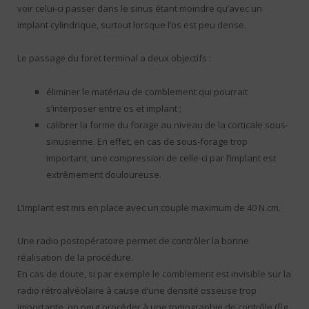
voir celui-ci passer dans le sinus étant moindre qu’avec un
implant cylindrique, surtout lorsque l’os est peu dense.
Le passage du foret terminal a deux objectifs :
éliminer le matériau de comblement qui pourrait
s’interposer entre os et implant ;
calibrer la forme du forage au niveau de la corticale sous-
sinusienne. En effet, en cas de sous-forage trop
important, une compression de celle-ci par l’implant est
extrêmement douloureuse.
L’implant est mis en place avec un couple maximum de 40 N.cm.
Une radio postopératoire permet de contrôler la bonne
réalisation de la procédure.
En cas de doute, si par exemple le comblement est invisible sur la
radio rétroalvéolaire à cause d’une densité osseuse trop
importante, on peut procéder à une tomographie de contrôle (fig.