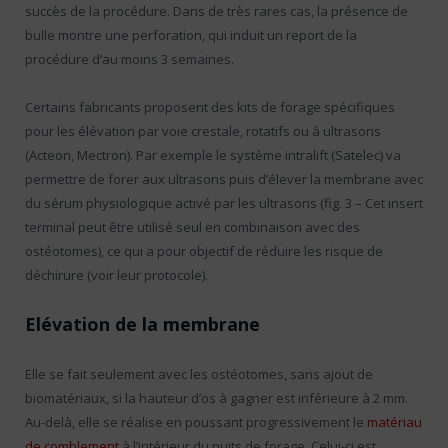
succès de la procédure. Dans de très rares cas, la présence de
bulle montre une perforation, qui induit un report de la
procédure d’au moins 3 semaines.
Certains fabricants proposent des kits de forage spécifiques
pour les élévation par voie crestale, rotatifs ou à ultrasons
(Acteon, Mectron). Par exemple le système intralift (Satelec) va
permettre de forer aux ultrasons puis d’élever la membrane avec
du sérum physiologique activé par les ultrasons (fig. 3 – Cet insert
terminal peut être utilisé seul en combinaison avec des
ostéotomes), ce qui a pour objectif de réduire les risque de
déchirure (voir leur protocole).
Elévation de la membrane
Elle se fait seulement avec les ostéotomes, sans ajout de
biomatériaux, si la hauteur d’os à gagner est inférieure à 2 mm.
Au-delà, elle se réalise en poussant progressivement le
matériau
de comblement
à l’intérieur du puits de forage. Celui-ci est