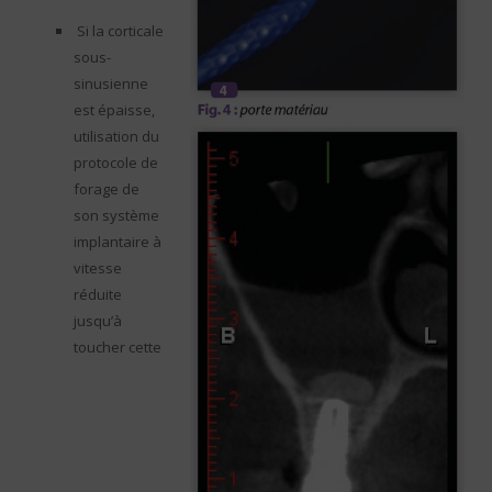
Si la corticale
sous-
sinusienne
est épaisse,
utilisation du
protocole de
forage de
son système
implantaire à
vitesse
réduite
jusqu’à
toucher cette