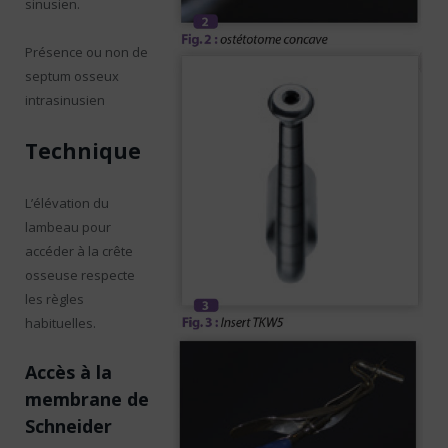
sinusien.
Présence ou non de
septum osseux
intrasinusien
Technique
L’élévation du
lambeau pour
accéder à la crête
osseuse respecte
les règles
habituelles.
Accès à la
membrane de
Schneider