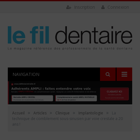
Inscription
Connexion
NAVIGATION
»
»
»
»
Accueil
Articles
Clinique
Implantologie
La
technique de comblement sous-sinusien par voie crestale a 20
ans !