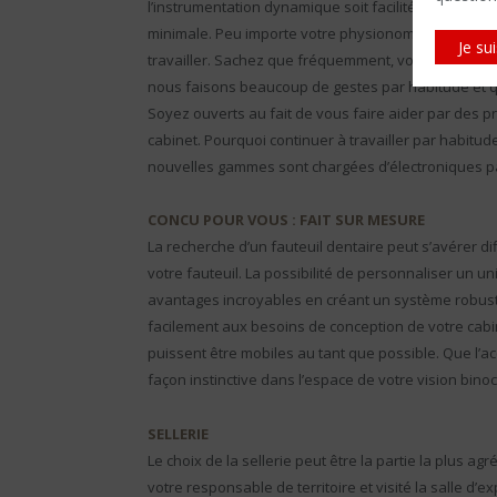
l’instrumentation dynamique soit facilitée et pour 
minimale. Peu importe votre physionomie, l’équipem
Je su
travailler. Sachez que fréquemment, vous vous ap
nous faisons beaucoup de gestes par habitude et qu
Soyez ouverts au fait de vous faire aider par des 
cabinet. Pourquoi continuer à travailler par habitude
nouvelles gammes sont chargées d’électroniques p
CONCU POUR VOUS : FAIT SUR MESURE
La recherche d’un fauteuil dentaire peut s’avérer dif
votre fauteuil. La possibilité de personnaliser un u
avantages incroyables en créant un système robuste 
facilement aux besoins de conception de votre cabin
puissent être mobiles au tant que possible. Que l’ac
façon instinctive dans l’espace de votre vision binoc
SELLERIE
Le choix de la sellerie peut être la partie la plus ag
votre responsable de territoire et visité la salle d’e