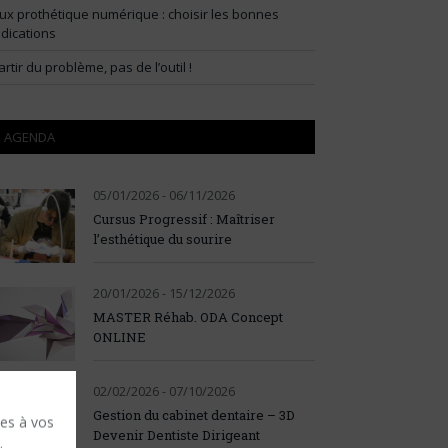
lux prothétique numérique : choisir les bonnes
ndications
artir du problème, pas de l’outil !
AGENDA
05/01/2026 - 06/11/2026
Cursus Progressif : Maîtriser
l’esthétique du sourire
20/01/2026 - 15/12/2026
MASTER Réhab. ODA Concept
ONLINE
02/02/2026 - 07/10/2026
Gestion du cabinet dentaire – 3D
ses à vos
Devenir Dentiste Dirigeant
.