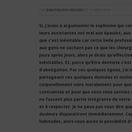
PAR
JEAN-PHILIPPE VERGNES
LE
15 MARS 2024
Si, j’avais à argumenter le sophisme qui con
leurs assistantes ont mal aux épaules, aux
que c’est inévitable car cette belle profe
aux gens ne sachant pas ce que les chirurg
jours après jours, alors je dirais qu’effecti
inévitables. Et, parce qu’être dentiste c’e
d’abnégation. Par ces quelques lignes, j’ai 
partageant ces quelques données et notion
corporellement voire moralement pour que v
contraintes et pour que vous vous sentiez 
ne fassent plus partie intégrante de votre q
et à respecter. Je ne peux pas vous dire qu
douleurs disparaitront immédiatement. Cep
habitudes, alors vous aurez la possibilité d