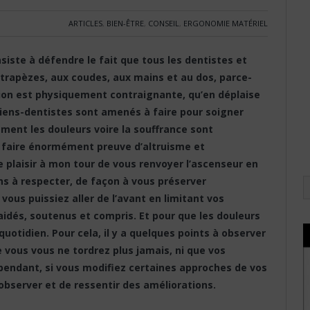
ARTICLES
,
BIEN-ÊTRE
,
CONSEIL
,
ERGONOMIE MATÉRIEL
siste à défendre le fait que tous les dentistes et
 trapèzes, aux coudes, aux mains et au dos, parce-
ssion est physiquement contraignante, qu’en déplaise
iens-dentistes sont amenés à faire pour soigner
vement les douleurs voire la souffrance sont
st faire énormément preuve d’altruisme et
le plaisir à mon tour de vous renvoyer l’ascenseur en
s à respecter, de façon à vous préserver
ous puissiez aller de l’avant en limitant vos
aidés, soutenus et compris. Et pour que les douleurs
uotidien. Pour cela, il y a quelques points à observer
e vous vous ne tordrez plus jamais, ni que vos
endant, si vous modifiez certaines approches de vos
’observer et de ressentir des améliorations.