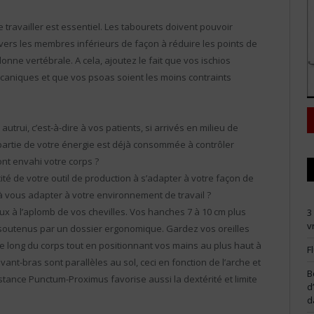
travailler est essentiel. Les tabourets doivent pouvoir
 vers les membres inférieurs de façon à réduire les points de
onne vertébrale. A cela, ajoutez le fait que vos ischios
écaniques et que vos psoas soient les moins contraints
rui, c’est-à-dire à vos patients, si arrivés en milieu de
partie de votre énergie est déjà consommée à contrôler
nt envahi votre corps ?
té de votre outil de production à s’adapter à votre façon de
à vous adapter à votre environnement de travail ?
oux à l’aplomb de vos chevilles. Vos hanches 7 à 10 cm plus
3
v
 soutenus par un dossier ergonomique. Gardez vos oreilles
e long du corps tout en positionnant vos mains au plus haut à
F
ant-bras sont parallèles au sol, ceci en fonction de l’arche et
B
istance Punctum-Proximus favorise aussi la dextérité et limite
d
d