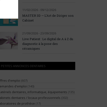
11/02/2026 - 09/12/2026
MASTER 3D — L’Art de Diriger son
Cabinet
21/09/2026 - 23/09/2026
Live Patient : Le digital de A à Z du
diagnostic à la pose des
céramiques
PETITES ANNONCES DENTAIRES
ffres d'emploi
(607)
emandes d'emploi
(140)
atériels dentaires, informatique, équipements
(135)
abinets dentaires / locaux professionnels
(302)
aboratoires de prothèse
(17)