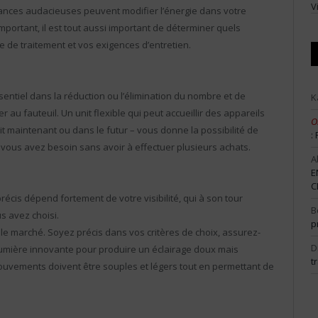
V
uances audacieuses peuvent modifier l’énergie dans votre
important, il est tout aussi important de déterminer quels
e de traitement et vos exigences d’entretien.
sentiel dans la réduction ou l’élimination du nombre et de
K
u fauteuil. Un unit flexible qui peut accueillir des appareils
O
it maintenant ou dans le futur – vous donne la possibilité de
:
 vous avez besoin sans avoir à effectuer plusieurs achats.
A
E
C
récis dépend fortement de votre visibilité, qui à son tour
B
s avez choisi.
p
 le marché. Soyez précis dans vos critères de choix, assurez-
D
e lumière innovante pour produire un éclairage doux mais
t
mouvements doivent être souples et légers tout en permettant de