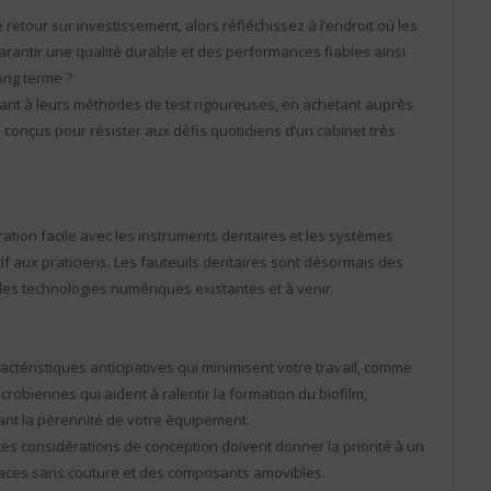
etour sur investissement, alors réfléchissez à l’endroit où les
garantir une qualité durable et des performances fiables ainsi
long terme ?
icant à leurs méthodes de test rigoureuses, en achetant auprès
onçus pour résister aux défis quotidiens d’un cabinet très
ration facile avec les instruments dentaires et les systèmes
uitif aux praticiens. Les fauteuils dentaires sont désormais des
ples technologies numériques existantes et à venir.
actéristiques anticipatives qui minimisent votre travail, comme
robiennes qui aident à ralentir la formation du biofilm,
itant la pérennité de votre équipement.
. Les considérations de conception doivent donner la priorité à un
rfaces sans couture et des composants amovibles.