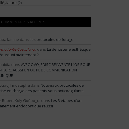
illégiature
(2)
COMMENTAIRES RÉCENTS
aba lamine
dans
Les protocoles de forage
rthodontie Casablanca
dans
La dentisterie esthétique
 Pourquoi maintenant ?
baidia
dans
AVEC OVO, 3DISC RÉINVENTE L’IOS POUR
N FAIRE AUSSI UN OUTIL DE COMMUNICATION
LINIQUE
ouadjil mustapha
dans
Nouveaux protocoles de
rise en charge des patients sous anticoagulants
r Robert Koly Goépogui
dans
Les 3 étapes d’un
raitement endodontique réussi