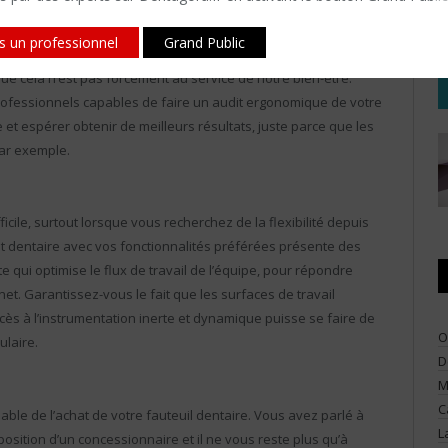
vous permettre de les tenir confortablement, avec une pression
ent dentaire de votre choix devra s’adapter à votre façon de
is un professionnel
Grand Public
ercevrez que nous sommes des créatures d’habitudes et que
e cela n’est pas forcément au service de notre bien-être.
professionnels capables de faire un audit ergonomique de votre
 et espérer obtenir de meilleurs résultats, juste parce que les
ar exemple.
ficile, surtout lorsque vous recherchez de la flexibilité depuis
nit dentaire avec vos fonctionnalités préférées présente des
qui optimise le flux de travail de l’équipe, pour répondre
et. Garantissez-vous le fait que les surfaces de travail
cès à l’instrumentation inerte et dynamique puisse se faire de
O
ulaire.
D
M
C
réable de l’achat de votre fauteuil dentaire. Vous avez parlé à
L
xposition d’un concessionnaire et il ne vous reste plus qu’à