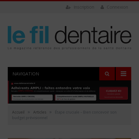
Inscription
Connexion
NAVIGATION
»
»
Accueil
Articles
Étape cruciale – Bien concevoir son
budget prévisionnel