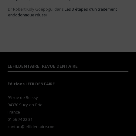
Dr Robert Koly Goépogui
dans
Les 3 étapes d’un traitement
endodontique réussi
LEFILDENTAIRE, REVUE DENTAIRE
Éditions LEFILDENTAIRE
95 rue de Boissy
94370 Sucy-en-Brie
France
01 56 74 22 31
contact@lefildentaire.com