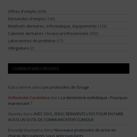
Offres d'emploi
(606)
Demandes d'emploi
(140)
Matériels dentaires, informatique, équipements
(133)
Cabinets dentaires / locaux professionnels
(302)
Laboratoires de prothèse
(17)
Villégiature
(2)
COMMENTAIRES RÉCENTS
Kaba lamine
dans
Les protocoles de forage
Orthodontie Casablanca
dans
La dentisterie esthétique : Pourquoi
maintenant ?
Abaidia
dans
AVEC OVO, 3DISC RÉINVENTE L’IOS POUR EN FAIRE
AUSSI UN OUTIL DE COMMUNICATION CLINIQUE
Bouadjil mustapha
dans
Nouveaux protocoles de prise en
charge des patients sous anticoagulants