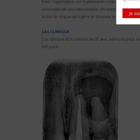
frein. Cependant, ces traitements sont généralement
nécessiterait une intervention chronophage et présen
Je su
la fois le risque iatrogène et diminue le temps passé
CAS CLINIQUE
Cas clinique d’un patient de 35 ans, adressé pour re
été posé.