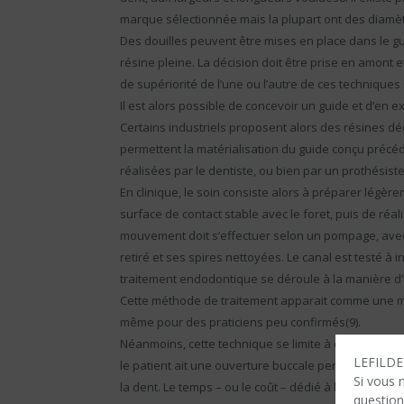
marque sélectionnée mais la plupart ont des diamè
Des douilles peuvent être mises en place dans le gu
résine pleine. La décision doit être prise en amont et
de supériorité de l’une ou l’autre de ces techniques s
Il est alors possible de concevoir un guide et d’en 
Certains industriels proposent alors des résines dé
permettent la matérialisation du guide conçu préc
réalisées par le dentiste, ou bien par un prothésist
En clinique, le soin consiste alors à préparer légèr
surface de contact stable avec le foret, puis de réali
mouvement doit s’effectuer selon un pompage, avec
retiré et ses spires nettoyées. Le canal est testé à 
traitement endodontique se déroule à la manière d’u
Cette méthode de traitement apparait comme une mé
même pour des praticiens peu confirmés(9).
Néanmoins, cette technique se limite à des canaux rec
LEFILDEN
le patient ait une ouverture buccale permettant le 
Si vous 
la dent. Le temps – ou le coût – dédié à la planifi
question