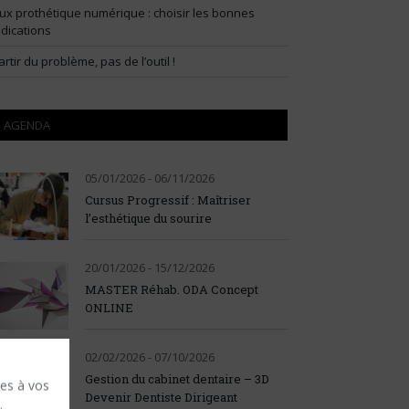
lux prothétique numérique : choisir les bonnes
ndications
artir du problème, pas de l’outil !
AGENDA
05/01/2026 - 06/11/2026
Cursus Progressif : Maîtriser
l’esthétique du sourire
20/01/2026 - 15/12/2026
MASTER Réhab. ODA Concept
ONLINE
02/02/2026 - 07/10/2026
Gestion du cabinet dentaire – 3D
ses à vos
Devenir Dentiste Dirigeant
.