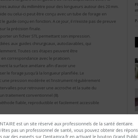
F
tres autour du millimètre pour des longueurs autour des 20 mm.
i
ide ou celui-ci peut être conçu avec un tube de forage en
P
 le guide conçu en fonction. A ce jour, il n’existe pas de preuve
ur la précision finale.
exporter un fichier STL permettant son impression.
diées aux guides chirurgicaux, autoclavables, qui
édemment. Toutes ces étapes peuvent être
e en correspondance avec le praticien.
ement la surface amélaire afin d’avoir une
ser le forage jusqu’à la longueur planifiée. Le
 une pression modérée et l’instrument régulièrement
intervalles pour retrouver une accroche et la suite du
n traitement conventionnel (8).
thode fiable, reproductible et facilement accessible
tilignes, ou à la portion rectiligne d’un canal et nécessite que
TAIRE est un site réservé aux professionnels de la santé dentaire.
passage et du guide et de la tête du contre-angle au-dessus de
n'êtes​ pas un professionnel de santé, vous pouvez obtenir des répon
cation et sa préparation peut également apparaitre comme un
s par des experts sur Dentagora.fr en activant le bouton Grand Public