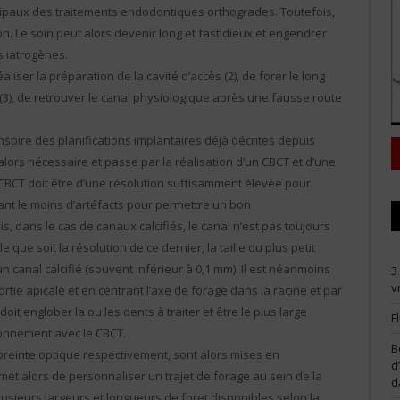
incipaux des traitements endodontiques orthogrades. Toutefois,
. Le soin peut alors devenir long et fastidieux et engendrer
s iatrogènes.
liser la préparation de la cavité d’accès (2), de forer le long
e (3), de retrouver le canal physiologique après une fausse route
’inspire des planifications implantaires déjà décrites depuis
ors nécessaire et passe par la réalisation d’un CBCT et d’une
 CBCT doit être d’une résolution suffisamment élevée pour
ant le moins d’artéfacts pour permettre un bon
, dans le cas de canaux calcifiés, le canal n’est pas toujours
que soit la résolution de ce dernier, la taille du plus petit
 canal calcifié (souvent inférieur à 0,1 mm). Il est néanmoins
3
v
ortie apicale et en centrant l’axe de forage dans la racine et par
doit englober la ou les dents à traiter et être le plus large
F
ionnement avec le CBCT.
B
preinte optique respectivement, sont alors mises en
d
rmet alors de personnaliser un trajet de forage au sein de la
d
plusieurs largeurs et longueurs de foret disponibles selon la