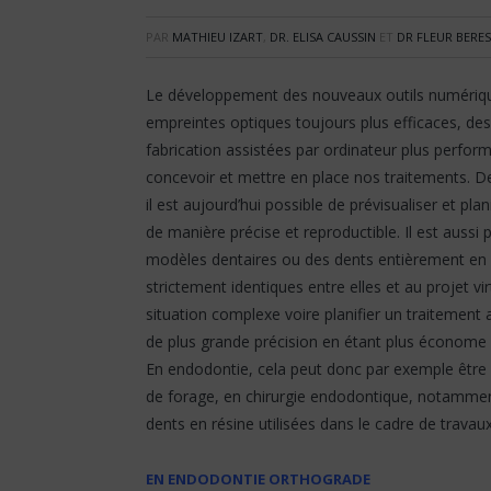
PAR
MATHIEU IZART
,
DR. ELISA CAUSSIN
ET
DR FLEUR BERES
Le développement des nouveaux outils numériqu
empreintes optiques toujours plus efficaces, des
fabrication assistées par ordinateur plus perf
concevoir et mettre en place nos traitements. De 
il est aujourd’hui possible de prévisualiser et pla
de manière précise et reproductible. Il est aussi 
modèles dentaires ou des dents entièrement en n
strictement identiques entre elles et au projet v
situation complexe voire planifier un traitement 
de plus grande précision en étant plus économe 
En endodontie, cela peut donc par exemple être 
de forage, en chirurgie endodontique, notamment
dents en résine utilisées dans le cadre de travaux
EN ENDODONTIE ORTHOGRADE