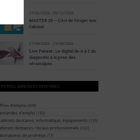
11/02/2026 - 09/12/2026
MASTER 3D — L’Art de Diriger son
Cabinet
21/09/2026 - 23/09/2026
Live Patient : Le digital de A à Z du
diagnostic à la pose des
céramiques
PETITES ANNONCES DENTAIRES
ffres d'emploi
(608)
emandes d'emploi
(140)
atériels dentaires, informatique, équipements
(135)
abinets dentaires / locaux professionnels
(302)
aboratoires de prothèse
(17)