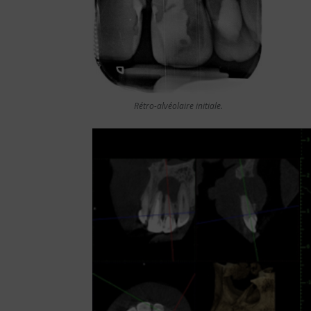
Rétro-alvéolaire initiale.