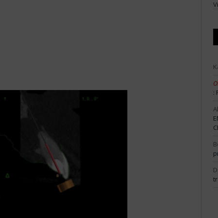
V
K
O
:
A
E
C
B
p
D
t