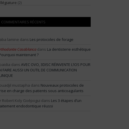
illégiature
(2)
COMMENTAIRES RÉCENTS
aba lamine
dans
Les protocoles de forage
rthodontie Casablanca
dans
La dentisterie esthétique
 Pourquoi maintenant ?
baidia
dans
AVEC OVO, 3DISC RÉINVENTE L’IOS POUR
N FAIRE AUSSI UN OUTIL DE COMMUNICATION
LINIQUE
ouadjil mustapha
dans
Nouveaux protocoles de
rise en charge des patients sous anticoagulants
r Robert Koly Goépogui
dans
Les 3 étapes d’un
raitement endodontique réussi