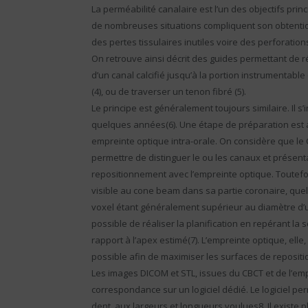
La perméabilité canalaire est l’un des objectifs pr
de nombreuses situations compliquent son obtention
des pertes tissulaires inutiles voire des perforation
On retrouve ainsi décrit des guides permettant de réa
d’un canal calcifié jusqu’à la portion instrumentabl
(4), ou de traverser un tenon fibré (5).
Le principe est généralement toujours similaire. Il s
quelques années(6). Une étape de préparation est al
empreinte optique intra-orale. On considère que le
permettre de distinguer le ou les canaux et présent
repositionnement avec l’empreinte optique. Toutefois
visible au cone beam dans sa partie coronaire, quelle 
voxel étant généralement supérieur au diamètre d’un
possible de réaliser la planification en repérant la s
rapport à l’apex estimé(7). L’empreinte optique, elle, 
possible afin de maximiser les surfaces de reposit
Les images DICOM et STL, issues du CBCT et de l’em
correspondance sur un logiciel dédié. Le logiciel pe
dent, aux largeurs et longueurs voulues8. Il existe 