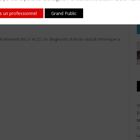
 indiqués dans des cas où la difficulté intrinsèque du canal
tant un risque iatrogène. L’utilisation d’un guide lève alors à
is un professionnel
Grand Public
 au fauteuil.
traitement de 21 et 22. Un diagnostic d’abcès apical chronique a
O
D
M
C
L