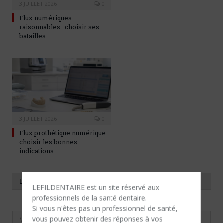
3 JUILLET 2026
0
Flux numériques
raisonnables : choisir ses
batailles
3 JUILLET 2026
0
Flux prothétique numérique :
choisir les bonnes
indications
LAISSER UNE RÉPONSE
LEFILDENTAIRE est un site réservé aux
professionnels de la santé dentaire.
Si vous n'êtes​ pas un professionnel de santé,
vous pouvez obtenir des réponses à vos