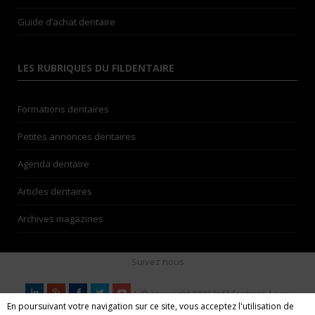
Guide d’achat dentaire
LES RUBRIQUES DU FILDENTAIRE
Formations dentaires
Petites annonces dentaires
Agenda dentaire
Articles dentaires
Archives magazines
Suivez nous
| © copyright 2026 lefildentaire |
Les
En poursuivant votre navigation sur ce site, vous acceptez l'utilisation de
auteurs
| Espace annonceurs | Nos partenaires |
Mentions