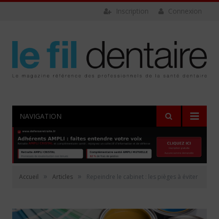
Inscription
Connexion
NAVIGATION
»
»
Accueil
Articles
Repeindre le cabinet : les pièges à éviter