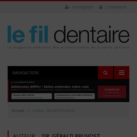
Inscription
Connexion
NAVIGATION
»
Accueil
Auteur: Gérald PRUVOST
AUTEUR:
DR. GÉRALD PRUVOST