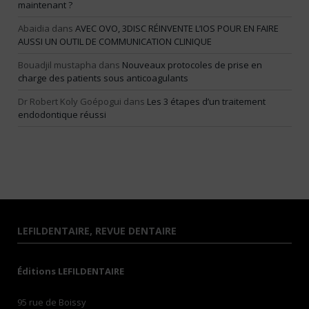
maintenant ?
Abaidia
dans
AVEC OVO, 3DISC RÉINVENTE L’IOS POUR EN FAIRE
AUSSI UN OUTIL DE COMMUNICATION CLINIQUE
Bouadjil mustapha
dans
Nouveaux protocoles de prise en
charge des patients sous anticoagulants
Dr Robert Koly Goépogui
dans
Les 3 étapes d’un traitement
endodontique réussi
LEFILDENTAIRE, REVUE DENTAIRE
Éditions LEFILDENTAIRE
95 rue de Boissy