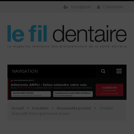
Inscription
Connexion
NAVIGATION
»
»
»
Accueil
Actualités
Nouveautés produit
OneBite
Dispositif d’enregistrement d’axes