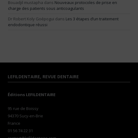
Bouadjil mustapha
dans
Nouveaux protocoles de prise en
charge des patients sous anticoagulants
Dr Robert Koly Goépogui
dans
Les 3 étapes d’un traitement
endodontique réussi
LEFILDENTAIRE, REVUE DENTAIRE
Éditions LEFILDENTAIRE
95 rue de Boissy
94370 Sucy-en-Brie
France
01 56 74 22 31