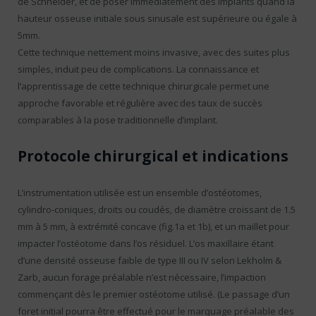
de Schneider, et de poser immédiatement des implants quand la
hauteur osseuse initiale sous sinusale est supérieure ou égale à
5mm.
Cette technique nettement moins invasive, avec des suites plus
simples, induit peu de complications. La connaissance et
l’apprentissage de cette technique chirurgicale permet une
approche favorable et régulière avec des taux de succès
comparables à la pose traditionnelle d’implant.
Protocole chirurgical et indications
L’instrumentation utilisée est un ensemble d’ostéotomes,
cylindro-coniques, droits ou coudés, de diamètre croissant de 1.5
mm à 5 mm, à extrémité concave (fig.1a et 1b), et un maillet pour
impacter l’ostéotome dans l’os résiduel. L’os maxillaire étant
d’une densité osseuse faible de type III ou IV selon Lekholm &
Zarb, aucun forage préalable n’est nécessaire, l’impaction
commençant dès le premier ostéotome utilisé. (Le passage d’un
foret initial pourra être effectué pour le marquage préalable des