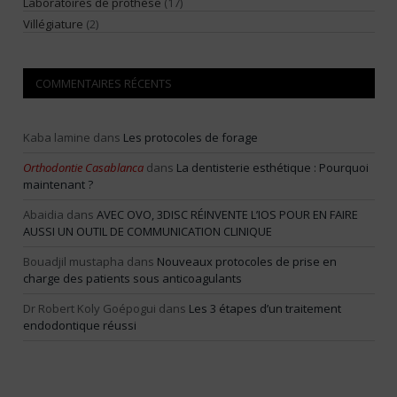
Laboratoires de prothèse
(17)
Villégiature
(2)
COMMENTAIRES RÉCENTS
Kaba lamine
dans
Les protocoles de forage
Orthodontie Casablanca
dans
La dentisterie esthétique : Pourquoi
maintenant ?
Abaidia
dans
AVEC OVO, 3DISC RÉINVENTE L’IOS POUR EN FAIRE
AUSSI UN OUTIL DE COMMUNICATION CLINIQUE
Bouadjil mustapha
dans
Nouveaux protocoles de prise en
charge des patients sous anticoagulants
Dr Robert Koly Goépogui
dans
Les 3 étapes d’un traitement
endodontique réussi