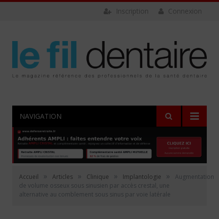
Inscription
Connexion
NAVIGATION
»
»
»
»
Accueil
Articles
Clinique
Implantologie
Augmentation
de volume osseux sous sinusien par accès crestal, une
alternative au comblement sous sinus par voie latérale