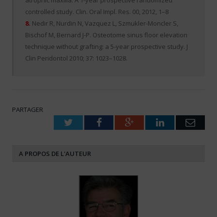
atrophic maxilla. A 1-year prospective randomized
controlled study. Clin. Oral Impl. Res. 00, 2012, 1–8
8.
Nedir R, Nurdin N, Vazquez L, Szmukler-Moncler S,
Bischof M, Bernard J-P. Osteotome sinus floor elevation
technique without grafting: a 5-year prospective study. J
Clin Peridontol 2010; 37: 1023–1028.
PARTAGER
Twitter
Facebook
Google+
LinkedIn
Emai
A PROPOS DE L'AUTEUR