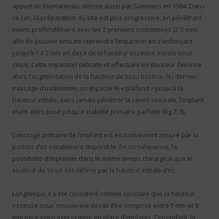
apport de biomateriau, décrite aussi par Summers en 1994. Dans
ce cas, la préparation du site est plus progressive, en pénétrant
moins profondément avec les 2 premiers ostéotomes (2-3 mm)
afin de pouvoir ensuite reprendre l’impaction en s’enfonçant
jusqu’à 1 à 2 mm en deçà de la hauteur osseuse initiale sous
sinus. Cette impaction délicate et effectuée en douceur favorise
alors l’augmentation de la hauteur de tissu osseux. Au dernier
passage d’ostéotome, on impacte le « plafond » jusqu’à la
hauteur initiale, sans jamais pénétrer la cavité sinusale, l’implant
étant alors posé jusqu’à stabilité primaire parfaite (fig.7, 8).
L’ancrage primaire de l’implant est exclusivement assuré par la
portion d’os initialement disponible. En conséquence, la
possibilité d’implanter dans le même temps chirurgical que le
soulevé de sinus est définie par la hauteur initiale d’os.
Longtemps, il a été considéré comme corolaire que la hauteur
osseuse sous sinusienne devait être comprise entre 5 mm et 8
mm pour envisager la mise en place d’implants. Cependant, la