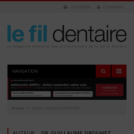
Inscription
Connexion
NAVIGATION
»
Accueil
Auteur: Guillaume DROUHET
AUTEUR:
DR. GUILLAUME DROUHET