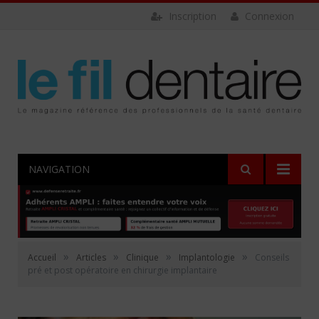
Inscription
Connexion
NAVIGATION
»
»
»
»
Accueil
Articles
Clinique
Implantologie
Conseils
pré et post opératoire en chirurgie implantaire