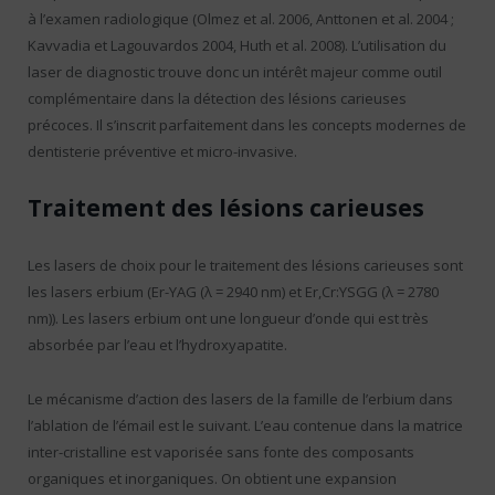
à l’examen radiologique (Olmez et al. 2006, Anttonen et al. 2004 ;
Kavvadia et Lagouvardos 2004, Huth et al. 2008). L’utilisation du
laser de diagnostic trouve donc un intérêt majeur comme outil
complémentaire dans la détection des lésions carieuses
précoces. Il s’inscrit parfaitement dans les concepts modernes de
dentisterie préventive et micro-invasive.
Traitement des lésions carieuses
Les lasers de choix pour le traitement des lésions carieuses sont
les lasers erbium (Er-YAG (λ = 2940 nm) et Er,Cr:YSGG (λ = 2780
nm)). Les lasers erbium ont une longueur d’onde qui est très
absorbée par l’eau et l’hydroxyapatite.
Le mécanisme d’action des lasers de la famille de l’erbium dans
l’ablation de l’émail est le suivant. L’eau contenue dans la matrice
inter-cristalline est vaporisée sans fonte des composants
organiques et inorganiques. On obtient une expansion