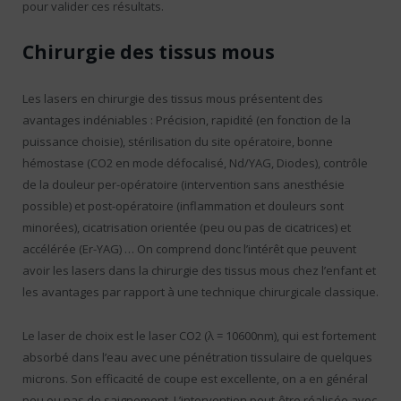
pour valider ces résultats.
Chirurgie des tissus mous
Les lasers en chirurgie des tissus mous présentent des
avantages indéniables : Précision, rapidité (en fonction de la
puissance choisie), stérilisation du site opératoire, bonne
hémostase (CO2 en mode défocalisé, Nd/YAG, Diodes), contrôle
de la douleur per-opératoire (intervention sans anesthésie
possible) et post-opératoire (inflammation et douleurs sont
minorées), cicatrisation orientée (peu ou pas de cicatrices) et
accélérée (Er-YAG) … On comprend donc l’intérêt que peuvent
avoir les lasers dans la chirurgie des tissus mous chez l’enfant et
les avantages par rapport à une technique chirurgicale classique.
Le laser de choix est le laser CO2 (λ = 10600nm), qui est fortement
absorbé dans l’eau avec une pénétration tissulaire de quelques
microns. Son efficacité de coupe est excellente, on a en général
peu ou pas de saignement. L’intervention peut-être réalisée avec