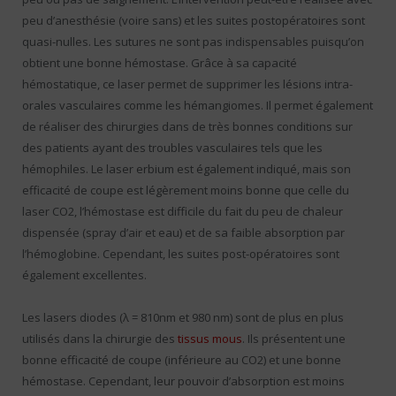
peu d’anesthésie (voire sans) et les suites postopératoires sont
quasi-nulles. Les sutures ne sont pas indispensables puisqu’on
obtient une bonne hémostase. Grâce à sa capacité
hémostatique, ce laser permet de supprimer les lésions intra-
orales vasculaires comme les hémangiomes. Il permet également
de réaliser des chirurgies dans de très bonnes conditions sur
des patients ayant des troubles vasculaires tels que les
hémophiles. Le laser erbium est également indiqué, mais son
efficacité de coupe est légèrement moins bonne que celle du
laser CO2, l’hémostase est difficile du fait du peu de chaleur
dispensée (spray d’air et eau) et de sa faible absorption par
l’hémoglobine. Cependant, les suites post-opératoires sont
également excellentes.
Les lasers diodes (λ = 810nm et 980 nm) sont de plus en plus
utilisés dans la chirurgie des
tissus mous
. Ils présentent une
bonne efficacité de coupe (inférieure au CO2) et une bonne
hémostase. Cependant, leur pouvoir d’absorption est moins