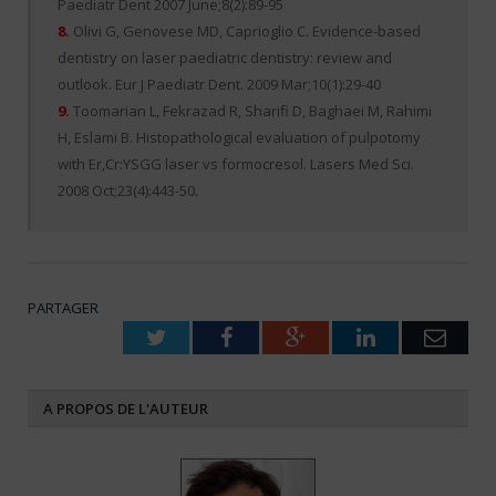
Paediatr Dent 2007 June;8(2):89-95
8.
Olivi G, Genovese MD, Caprioglio C. Evidence-based
dentistry on laser paediatric dentistry: review and
outlook. Eur J Paediatr Dent. 2009 Mar;10(1):29-40
9.
Toomarian L, Fekrazad R, Sharifi D, Baghaei M, Rahimi
H, Eslami B. Histopathological evaluation of pulpotomy
with Er,Cr:YSGG laser vs formocresol. Lasers Med Sci.
2008 Oct;23(4):443-50.
PARTAGER
Twitter
Facebook
Google+
LinkedIn
Emai
A PROPOS DE L'AUTEUR