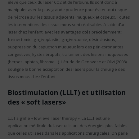
élevé que ceux du laser CO2 et de l’erbium. Ils sont donc à
manipuler avec la plus grande prudence pour éviter tout risque
de nécrose sur les tissus adjacents (muqueux et osseux). Toutes
les interventions des tissus mous sont réalisables à l’aide d’un
laser chez l’enfant, avec les avantages cités précédemment :
freinectomie, gingivoplastie, gingivectomie, désinclusions,
suppression du capuchon muqueux lors des péri-coronarites
congestives, kystes éruptifs, traitement des lésions muqueuses
(herpes, aphtes, fibrome…). L’étude de Genovese et Olivi (2008)
souligne la bonne acceptation des lasers pour la chirurgie des
tissus mous chez l’enfant.
Biostimulation (LLLT) et utilisation
des « soft lasers»
LLLT signifie « low level laser therapy ». La LLLT est une
application médicale du laser utilisant des énergies plus faibles
que celles utilisées dans les applications chirurgicales. On parle