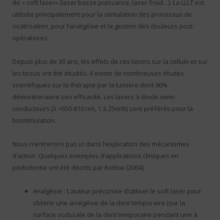
de « soft laser» (laser basse puissance, laser froid…). La LLLT est
utilisée principalement pour la stimulation des processus de
cicatrisation, pour l’analgésie et la gestion des douleurs post-
opératoires.
Depuis plus de 30 ans, les effets de ces lasers sur la cellule et sur
les tissus ont été étudiés. Il existe de nombreuses études
scientifiques sur la thérapie par la lumière dont 90%
démontreraient son efficacité. Les lasers à diode semi-
conducteurs (λ =650-810 nm, 1 à 25mW) sont préférés pour la
biostimulation.
Nous n’entrerons pas ici dans l’explication des mécanismes
d’action. Quelques exemples d’applications cliniques en
pédodontie ont été décrits par Kotlow (2004):
Analgésie : L’auteur préconise d’utiliser le soft laser pour
obtenir une analgésie de la dent temporaire (sur la
surface occlusale de la dent temporaire pendant une à