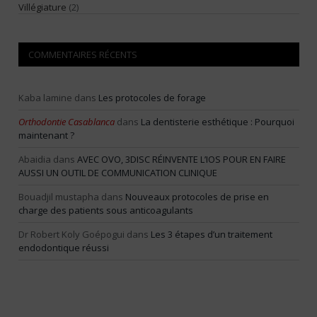
Villégiature
(2)
COMMENTAIRES RÉCENTS
Kaba lamine
dans
Les protocoles de forage
Orthodontie Casablanca
dans
La dentisterie esthétique : Pourquoi
maintenant ?
Abaidia
dans
AVEC OVO, 3DISC RÉINVENTE L’IOS POUR EN FAIRE
AUSSI UN OUTIL DE COMMUNICATION CLINIQUE
Bouadjil mustapha
dans
Nouveaux protocoles de prise en
charge des patients sous anticoagulants
Dr Robert Koly Goépogui
dans
Les 3 étapes d’un traitement
endodontique réussi