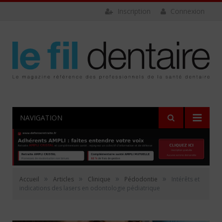
Inscription
Connexion
NAVIGATION
»
»
»
»
Accueil
Articles
Clinique
Pédodontie
Intérêts et
indications des lasers en odontologie pédiatrique