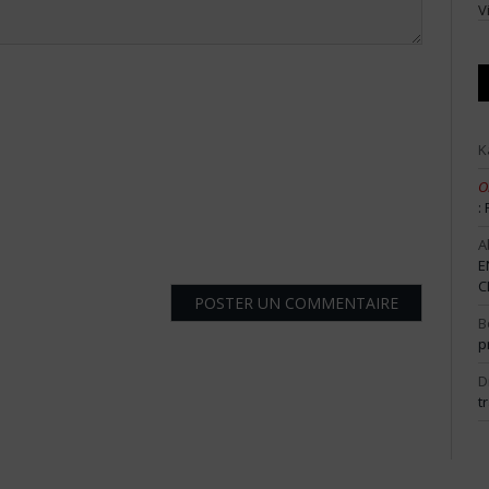
V
K
O
:
A
E
C
B
p
D
t