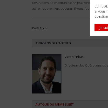
Ces actions de communication joueront un rôle essent
LEFILDEN
attirer les premiers patients. Il vous faudra ensuite 
Si vous 
question
Je su
PARTAGER
A PROPOS DE L'AUTEUR
Victor Binhas
Directeur des Opérations du 
AUTOUR DU MÊME SUJET