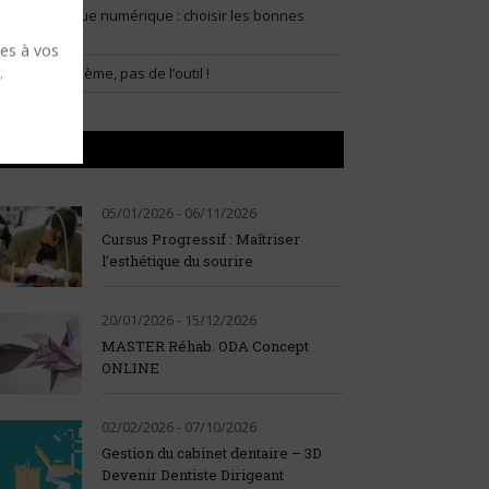
lux prothétique numérique : choisir les bonnes
ndications
ses à vos
.
artir du problème, pas de l’outil !
AGENDA
05/01/2026 - 06/11/2026
Cursus Progressif : Maîtriser
l’esthétique du sourire
20/01/2026 - 15/12/2026
MASTER Réhab. ODA Concept
ONLINE
02/02/2026 - 07/10/2026
Gestion du cabinet dentaire – 3D
Devenir Dentiste Dirigeant