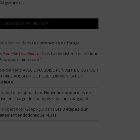
illégiature
(2)
COMMENTAIRES RÉCENTS
aba lamine
dans
Les protocoles de forage
rthodontie Casablanca
dans
La dentisterie esthétique
 Pourquoi maintenant ?
baidia
dans
AVEC OVO, 3DISC RÉINVENTE L’IOS POUR
N FAIRE AUSSI UN OUTIL DE COMMUNICATION
LINIQUE
ouadjil mustapha
dans
Nouveaux protocoles de
rise en charge des patients sous anticoagulants
r Robert Koly Goépogui
dans
Les 3 étapes d’un
raitement endodontique réussi