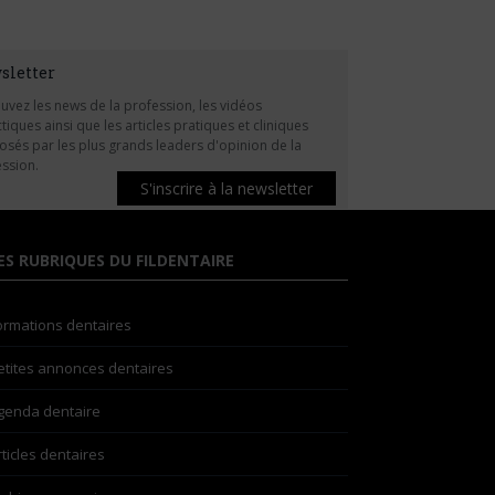
sletter
uvez les news de la profession, les vidéos
tiques ainsi que les articles pratiques et cliniques
sés par les plus grands leaders d'opinion de la
ssion.
S'inscrire à la newsletter
ES RUBRIQUES DU FILDENTAIRE
ormations dentaires
etites annonces dentaires
genda dentaire
rticles dentaires