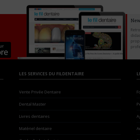
New
Retro
didac
propo
profe
LES SERVICES DU FILDENTAIRE
L
Vente Privée Dentaire
F
Dental Master
P
Livres dentaires
A
Matériel dentaire
A