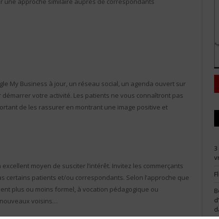
ir une approche similaire auprès de correspondants
ogle My Business à jour, un réseau social, un agenda ouvert sur
démarrer votre activité. Les patients ne vous connaîtront pas
portant de les rassurer en montrant une image positive et
3
v
xcellent moyen de susciter l’intérêt. Invitez les commerçants
F
pas certains patients et/ou correspondants. Selon l’approche que
ent plus ou moins formel, à vocation pédagogique ou
B
d
 nouveaux voisins…
d