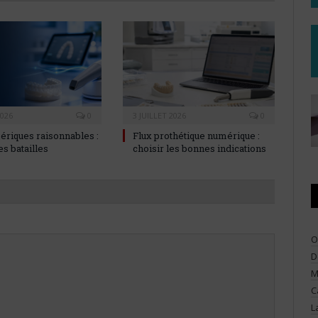
2026
0
3 JUILLET 2026
0
ériques raisonnables :
Flux prothétique numérique :
es batailles
choisir les bonnes indications
O
D
M
C
L