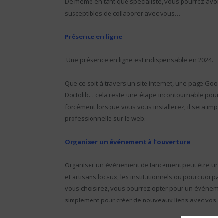
De même en tant que spécialiste, vous pourrez avo
susceptibles de collaborer avec vous…
Présence en ligne
Une présence en ligne est indispensable en 2024.
Que ce soit à travers un site internet, une page Go
Doctolib… cela reste une étape incontournable pour 
forcément lorsque vous vous installerez, il sera im
professionnelle sur le web.
Organiser un événement à l’ouverture
Organiser un événement de lancement peut être un e
et artisans locaux, les institutionnels ou pourquoi 
vous choisirez, vous pourrez opter pour un événem
simplement pour créer de nouveaux liens avec vos