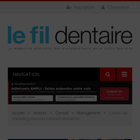
Inscription
Connexion
NAVIGATION
»
»
»
»
Accueil
Articles
Conseil
Management
L’échec du
Marketing dans les cabinets dentaires