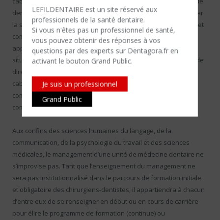
cabinet et d’équipe. De l’omnipraticien à l’orthodontiste, de l’aide
LEFILDENTAIRE est un site réservé aux
dentaire à l’hygiéniste dentaire (pays autorisés), en passant par
professionnels de la santé dentaire.
la secrétaire dentaire et le prothésiste, la gestion des emplois et
Si vous n'êtes​ pas un professionnel de santé,
compétences d’un cabinet dentaire ne peut souvent être
vous pouvez obtenir des réponses à vos
appréhendée dans sa globalité qu’au cœur de l’équipe, en
questions par des experts sur Dentagora.fr en
situation de communication interne (réunion d’équipe, comité de
activant le bouton Grand Public.
direction, entretien annuel d’évaluation) ; or la majorité des
Je suis un professionnel
cabinets dentaires n’en ont parfois qu’une vague idée et
commettent l’erreur d’expérimenter ces pratiques de
Grand Public
communication sans précaution ni méthode.
Aux confins des sciences humaines du langage, de la
communication, de la psychologie du travail et des sciences
médicales, le management d’une unité de médecine dentaire ne
s’improvise pas. Tant que l’enseignement du management ne
sera pas institutionnalisé dans le parcours de formation initiale
et obligatoire des chirurgiens-dentistes, il appartiendra à chacun
d’entre eux de se renseigner en début ou en cours de carrière
pour élire le programme de formation (continue) ou