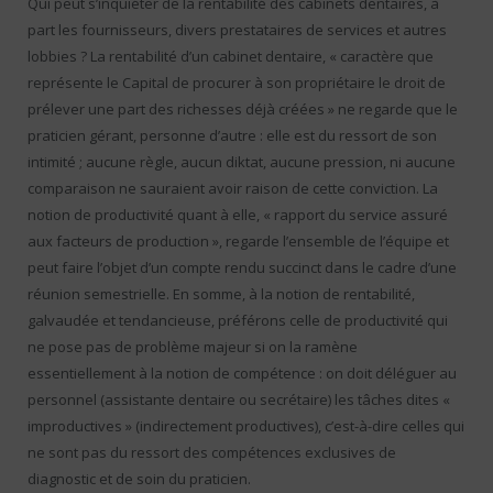
Qui peut s’inquiéter de la rentabilité des cabinets dentaires, à
part les fournisseurs, divers prestataires de services et autres
lobbies ? La rentabilité d’un cabinet dentaire, « caractère que
représente le Capital de procurer à son propriétaire le droit de
prélever une part des richesses déjà créées » ne regarde que le
praticien gérant, personne d’autre : elle est du ressort de son
intimité ; aucune règle, aucun diktat, aucune pression, ni aucune
comparaison ne sauraient avoir raison de cette conviction. La
notion de productivité quant à elle, « rapport du service assuré
aux facteurs de production », regarde l’ensemble de l’équipe et
peut faire l’objet d’un compte rendu succinct dans le cadre d’une
réunion semestrielle. En somme, à la notion de rentabilité,
galvaudée et tendancieuse, préférons celle de productivité qui
ne pose pas de problème majeur si on la ramène
essentiellement à la notion de compétence : on doit déléguer au
personnel (assistante dentaire ou secrétaire) les tâches dites «
improductives » (indirectement productives), c’est-à-dire celles qui
ne sont pas du ressort des compétences exclusives de
diagnostic et de soin du praticien.