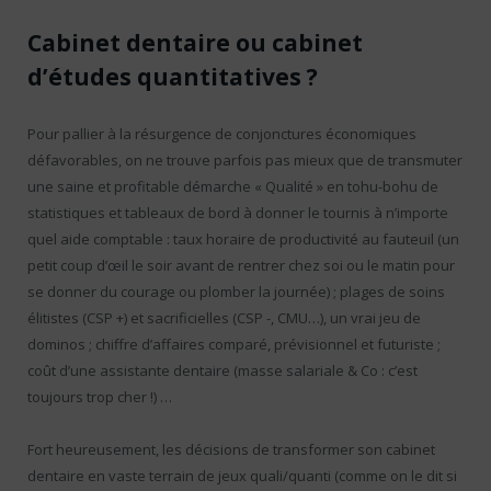
Cabinet dentaire ou cabinet
d’études quantitatives ?
Pour pallier à la résurgence de conjonctures économiques
défavorables, on ne trouve parfois pas mieux que de transmuter
une saine et profitable démarche « Qualité » en tohu-bohu de
statistiques et tableaux de bord à donner le tournis à n’importe
quel aide comptable : taux horaire de productivité au fauteuil (un
petit coup d’œil le soir avant de rentrer chez soi ou le matin pour
se donner du courage ou plomber la journée) ; plages de soins
élitistes (CSP +) et sacrificielles (CSP -, CMU…), un vrai jeu de
dominos ; chiffre d’affaires comparé, prévisionnel et futuriste ;
coût d’une assistante dentaire (masse salariale & Co : c’est
toujours trop cher !) …
Fort heureusement, les décisions de transformer son cabinet
dentaire en vaste terrain de jeux quali/quanti (comme on le dit si