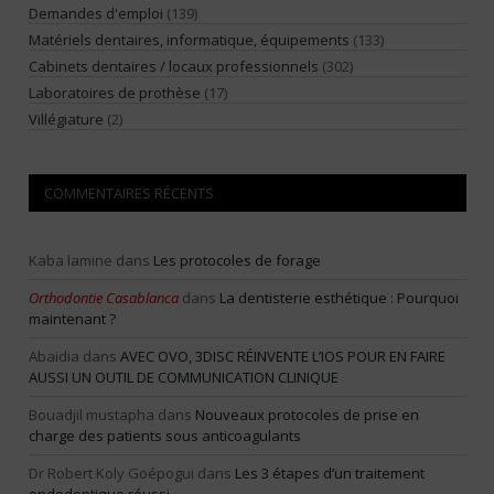
Demandes d'emploi
(139)
Matériels dentaires, informatique, équipements
(133)
Cabinets dentaires / locaux professionnels
(302)
Laboratoires de prothèse
(17)
Villégiature
(2)
COMMENTAIRES RÉCENTS
Kaba lamine
dans
Les protocoles de forage
Orthodontie Casablanca
dans
La dentisterie esthétique : Pourquoi
maintenant ?
Abaidia
dans
AVEC OVO, 3DISC RÉINVENTE L’IOS POUR EN FAIRE
AUSSI UN OUTIL DE COMMUNICATION CLINIQUE
Bouadjil mustapha
dans
Nouveaux protocoles de prise en
charge des patients sous anticoagulants
Dr Robert Koly Goépogui
dans
Les 3 étapes d’un traitement
endodontique réussi