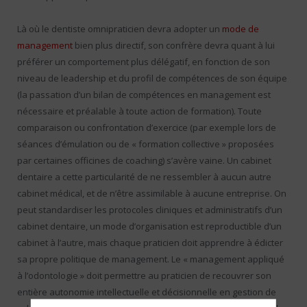
Là où le dentiste omnipraticien devra adopter un
mode de
management
bien plus directif, son confrère devra quant à lui
préférer un comportement plus délégatif, en fonction de son
niveau de leadership et du profil de compétences de son équipe
(la passation d’un bilan de compétences en management est
nécessaire et préalable à toute action de formation). Toute
comparaison ou confrontation d’exercice (par exemple lors de
séances d’émulation ou de « formation collective » proposées
par certaines officines de coaching) s’avère vaine. Un cabinet
dentaire a cette particularité de ne ressembler à aucun autre
cabinet médical, et de n’être assimilable à aucune entreprise. On
peut standardiser les protocoles cliniques et administratifs d’un
cabinet dentaire, un mode d’organisation est reproductible d’un
cabinet à l’autre, mais chaque praticien doit apprendre à édicter
sa propre politique de management. Le « management appliqué
à l’odontologie » doit permettre au praticien de recouvrer son
entière autonomie intellectuelle et décisionnelle en gestion de