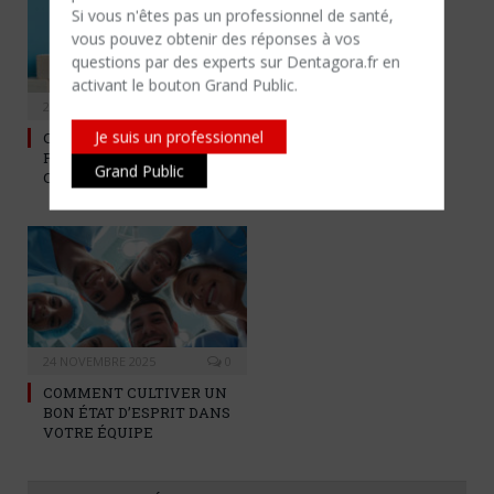
Si vous n'êtes​ pas un professionnel de santé,
vous pouvez obtenir des réponses à vos
questions par des experts sur Dentagora.fr en
activant le bouton Grand Public.
25 NOVEMBRE 2025
0
Je suis un professionnel
CONSTRUISEZ UNE IMAGE
FORTE POUR VOTRE
Grand Public
CABINET !
24 NOVEMBRE 2025
0
COMMENT CULTIVER UN
BON ÉTAT D’ESPRIT DANS
VOTRE ÉQUIPE