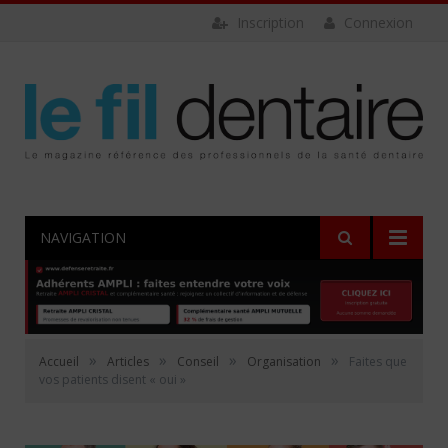
Inscription
Connexion
NAVIGATION
»
»
»
»
Accueil
Articles
Conseil
Organisation
Faites que
vos patients disent « oui »