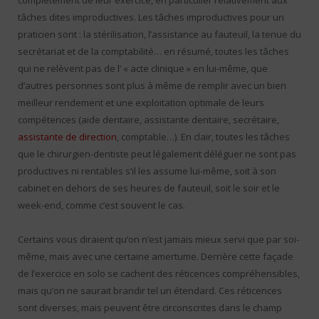
complètement de leur exercice, en particulier relativement aux
tâches dites improductives. Les tâches improductives pour un
praticien sont : la stérilisation, l’assistance au fauteuil, la tenue du
secrétariat et de la comptabilité… en résumé, toutes les tâches
qui ne relèvent pas de l’ « acte clinique » en lui-même, que
d’autres personnes sont plus à même de remplir avec un bien
meilleur rendement et une exploitation optimale de leurs
compétences (aide dentaire, assistante dentaire, secrétaire,
assistante de direction
, comptable…). En clair, toutes les tâches
que le chirurgien-dentiste peut légalement déléguer ne sont pas
productives ni rentables s’il les assume lui-même, soit à son
cabinet en dehors de ses heures de fauteuil, soit le soir et le
week-end, comme c’est souvent le cas.
Certains vous diraient qu’on n’est jamais mieux servi que par soi-
même, mais avec une certaine amertume. Derrière cette façade
de l’exercice en solo se cachent des réticences compréhensibles,
mais qu’on ne saurait brandir tel un étendard. Ces réticences
sont diverses, mais peuvent être circonscrites dans le champ