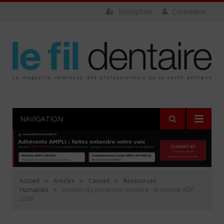
Inscription
Connexion
NAVIGATION
»
»
»
Accueil
Articles
Conseil
Ressources
»
Humaines
Gestion du personnel dentaire : le constat ADF
2006