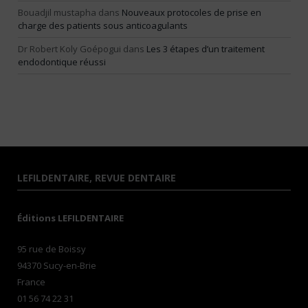
Bouadjil mustapha
dans
Nouveaux protocoles de prise en
charge des patients sous anticoagulants
Dr Robert Koly Goépogui
dans
Les 3 étapes d’un traitement
endodontique réussi
LEFILDENTAIRE, REVUE DENTAIRE
Éditions LEFILDENTAIRE
95 rue de Boissy
94370 Sucy-en-Brie
France
01 56 74 22 31