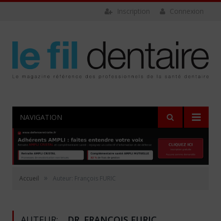
Inscription
Connexion
NAVIGATION
»
Accueil
Auteur: François FURIC
AUTEUR:
DR. FRANÇOIS FURIC