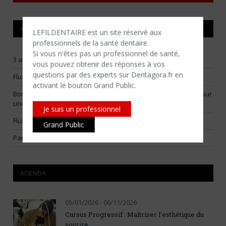
ARTICLES RÉCENTS
LEFILDENTAIRE est un site réservé aux
professionnels de la santé dentaire.
Si vous n'êtes​ pas un professionnel de santé,
3 arbitrages pour construire un flux numérique vraiment utile
vous pouvez obtenir des réponses à vos
questions par des experts sur Dentagora.fr en
Flux numériques raisonnables : choisir ses batailles
activant le bouton Grand Public.
Bone smashing : la Fédération Française d’Orthodontie alerte sur
une tendance virale dangereuse
Je suis un professionnel
Flux prothétique numérique : choisir les bonnes indications
Grand Public
Partir du problème, pas de l’outil !
AGENDA
05/01/2026 - 06/11/2026
Cursus Progressif : Maîtriser l’esthétique du
sourire