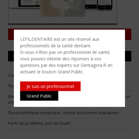
Consulter tous les magazines
LEFILDENTAIRE est un site réservé aux
professionnels de la santé dentaire.
Si vous n'êtes​ pas un professionnel de santé,
ARTICLES RÉCENTS
vous pouvez obtenir des réponses à vos
questions par des experts sur Dentagora.fr en
activant le bouton Grand Public.
3 arbitrages pour construire un flux numérique vraiment utile
Flux numériques raisonnables : choisir ses batailles
Je suis un professionnel
Grand Public
Bone smashing : la Fédération Française d’Orthodontie alerte sur
une tendance virale dangereuse
Flux prothétique numérique : choisir les bonnes indications
Partir du problème, pas de l’outil !