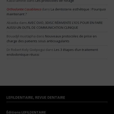
Kaba lamine
dans
Les protocoles de forage
Orthodontie Casablanca
dans
La dentisterie esthétique : Pourquoi
maintenant ?
Abaidia
dans
AVEC OVO, 3DISC RÉINVENTE L’IOS POUR EN FAIRE
AUSSI UN OUTIL DE COMMUNICATION CLINIQUE
Bouadjil mustapha
dans
Nouveaux protocoles de prise en
charge des patients sous anticoagulants
Dr Robert Koly Goépogui
dans
Les 3 étapes d’un traitement
endodontique réussi
LEFILDENTAIRE, REVUE DENTAIRE
Éditions LEFILDENTAIRE