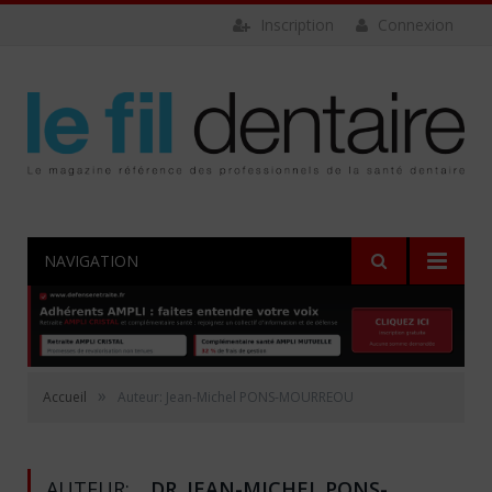
Inscription
Connexion
NAVIGATION
»
Accueil
Auteur: Jean-Michel PONS-MOURREOU
AUTEUR:
DR. JEAN-MICHEL PONS-