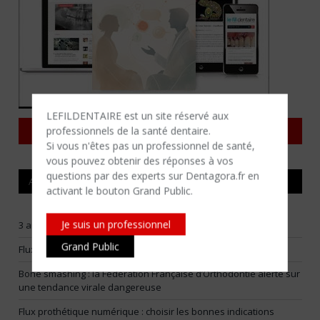
LEFILDENTAIRE est un site réservé aux
Consulter tous les magazines
professionnels de la santé dentaire.
Si vous n'êtes​ pas un professionnel de santé,
vous pouvez obtenir des réponses à vos
questions par des experts sur Dentagora.fr en
ARTICLES RÉCENTS
activant le bouton Grand Public.
Je suis un professionnel
3 arbitrages pour construire un flux numérique vraiment utile
Grand Public
Flux numériques raisonnables : choisir ses batailles
Bone smashing : la Fédération Française d’Orthodontie alerte sur
une tendance virale dangereuse
Flux prothétique numérique : choisir les bonnes indications