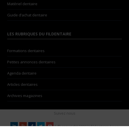
Matériel dentaire
Guide d’achat dentaire
LES RUBRIQUES DU FILDENTAIRE
Formations dentaires
Petites annonces dentaires
Agenda dentaire
Articles dentaires
Archives magazines
Suivez nous
| © copyright 2026 lefildentaire |
Les