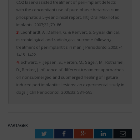
CO2 laser-assisted treatment of peri-implant defects
with the concomitant use of pure-phase betatricalcium
phosphate: a 5-year clinical report. Int J Oral Maxillofac
Implants. 2007;22:;79–86.
3.
Leonhardt, A., Dahlen, G. & Renvert, S. 5-year clinical,
microbiological and radiological outcome following
treatment of periimplantitis in man. J Periodontol.2003;74:
1415–1422.
4.
Schwarz, F., Jepsen, S., Herten, M., Sage,r, M., Rothamel,
D., Becker, J. Influence of different treatment approaches
on nonsubmerged and submerged healing of ligature
induced peri-implantitis lesions: an experimental study in
dogs. J Clin Periodontol. 2006;33: 584–595.
PARTAGER
Twitter
Facebook
Google+
LinkedIn
Emai