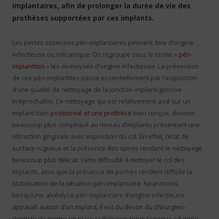
implantaires, afin de prolonger la durée de vie des
prothèses supportées par ces implants.
Les pertes osseuses péri-implantaires peuvent être d’origine
infectieuse ou mécanique. On regroupe sous le terme «
péri-
implantites
» les alvéolyses d’origine infectieuse. La prévention
de ces péri-implantites passe essentiellement par l’acquisition
d’une qualité de nettoyage de la jonction implant/gencive
irréprochable. Ce nettoyage qui est relativement aisé sur un
implant bien
positionné et une prothèse
bien conçue, devient
beaucoup plus compliqué au niveau d’implants présentant une
rétraction gingivale avec exposition du col. En effet, l’état de
surface rugueux et la présence des spires rendent le nettoyage
beaucoup plus délicat. Cette difficulté à nettoyer le col des
implants, ainsi que la présence de poches rendent difficile la
stabilisation de la situation péri-implantaire. Néanmoins,
lorsqu’une alvéolyse péri-implantaire d’origine infectieuse
apparaît autour d’un implant, il est du devoir du chirurgien-
dentiste de mettre en place la thérapeutique la mieux adaptée