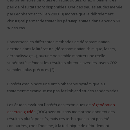
des paramètres cliniques et histologiques. Chez l’homme, très
peu de résultats sont disponibles. Une des seules études menée
par Leonhardt et coll. en 2003 [3] montre que le débridement
chirurgical permet de traiter les péri-implantites dans environ 60
% des cas.
Concernant les différentes méthodes de décontamination
décrites dans la littérature (décontamination chimique, lasers,
aéropolissage…), aucune ne semble montrer une réelle
supériorité, même si les résultats obtenus avec les lasers CO2
semblent plus précoces [2].
L’intérêt d’adjoindre une antibiothérapie systémique au
traitement mécanique n’a pas fait l’objet d’études randomisées.
Les études évaluant l’intérêt des techniques de
régénération
osseuse guidée
(ROG) avec ou sans membrane donnent des
résultats plutôt positifs, mais ces techniques n’ont pas été
comparées, chez l’homme, à la technique de débridement