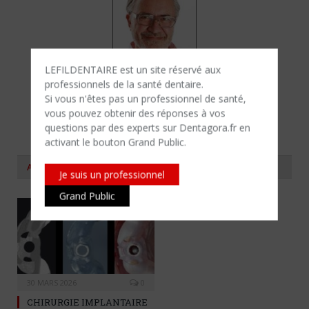
LEFILDENTAIRE est un site réservé aux
professionnels de la santé dentaire.
Si vous n'êtes​ pas un professionnel de santé,
Dr. Jean-Louis GIOVANNOLI
vous pouvez obtenir des réponses à vos
questions par des experts sur Dentagora.fr en
Exercice limité à la parodontie
activant le bouton Grand Public.
AUTOUR DU MÊME SUJET
Je suis un professionnel
Grand Public
30 MARS 2026
0
CHIRURGIE IMPLANTAIRE