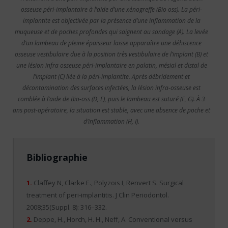
osseuse péri-implantaire à l’aide d’une xénogreffe (Bio oss). La péri-
implantite est objectivée par la présence d’une inflammation de la
muqueuse et de poches profondes qui saignent au sondage (A). La levée
d’un lambeau de pleine épaisseur laisse apparaître une déhiscence
osseuse vestibulaire due à la position très vestibulaire de l’implant (B) et
une lésion infra osseuse péri-implantaire en palatin, mésial et distal de
l’implant (C) liée à la péri-implantite. Après débridement et
décontamination des surfaces infectées, la lésion infra-osseuse est
comblée à l’aide de Bio-oss (D, E), puis le lambeau est suturé (F, G). À 3
ans post-opératoire, la situation est stable, avec une absence de poche et
d’inflammation (H, I).
Bibliographie
1.
Claffey N, Clarke E., Polyzois I, Renvert S. Surgical
treatment of peri-implantitis. J Clin Periodontol.
2008;35(Suppl. 8): 316–332.
2.
Deppe, H., Horch, H. H., Neff, A. Conventional versus