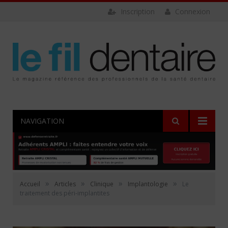
Inscription
Connexion
NAVIGATION
»
»
»
»
Accueil
Articles
Clinique
Implantologie
Le
traitement des péri-implantites