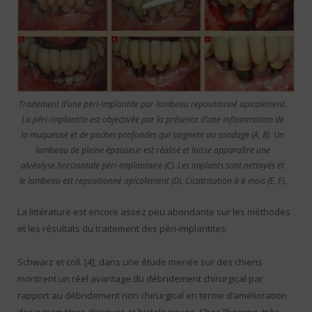
Traitement d’une péri-implantite par lambeau repositionné apicalement.
La péri-implantite est objectivée par la présence d’une inflammation de
la muqueuse et de poches profondes qui saignent au sondage (A, B). Un
lambeau de pleine épaisseur est réalisé et laisse apparaître une
alvéolyse horizontale péri-implantaire (C). Les implants sont nettoyés et
le lambeau est repositionné apicalement (D). Cicatrisation à 6 mois (E, F).
La littérature est encore assez peu abondante sur les méthodes
et les résultats du traitement des péri-implantites.
Schwarz et coll. [4], dans une étude menée sur des chiens
montrent un réel avantage du débridement chirurgical par
rapport au débridement non chirurgical en terme d’amélioration