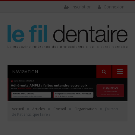
Inscription
Connexion
NAVIGATION
»
»
»
»
Accueil
Articles
Conseil
Organisation
J’ai trop
de Patients, que faire ?