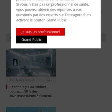
Si vous n'êtes​ pas un professionnel de santé,
vous pouvez obtenir des réponses à vos
Adresse : 183 Avenue Charles de Gaulle, 92200
questions par des experts sur Dentagora.fr en
Neuilly-sur-Seine, France
activant le bouton Grand Public.
Je suis un professionnel
AUTOUR DU MÊME SUJET
Grand Public
30 DÉCEMBRE 2025
0
Technologie au cabinet :
pourquoi 50 % des
investissements échouent ?