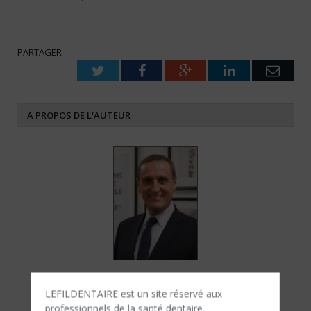
PARTAGER
Twitter
Facebook
Google+
LinkedIn
Emai
A PROPOS DE L'AUTEUR
Dr. Edmond BINHAS
LEFILDENTAIRE est un site réservé aux
Fondateur de la Binhas Global Dental School
professionnels de la santé dentaire.