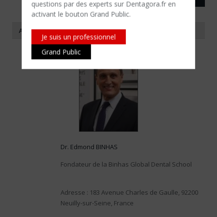
questions par des experts sur Dentagora.fr en
activant le bouton Grand Public.
A PROPOS DE L'AUTEUR
Je suis un professionnel
Grand Public
Dr. Edmond BINHAS
Fondateur de la Binhas Global Dental School
Adresse : 183 Avenue Charles de Gaulle, 92200
Neuilly-sur-Seine, France