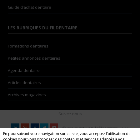
Guide d’achat dentaire
LES RUBRIQUES DU FILDENTAIRE
Formations dentaires
Petites annonces dentaires
Agenda dentaire
Articles dentaires
Archives magazines
Suivez nous
| © copyright 2026 lefildentaire |
Les
En poursuivant votre navigation sur ce site, vous acceptez l'utilisation de
auteurs
| Espace annonceurs | Nos partenaires |
Mentions
cookies pour vous proposer des contenus et services adaptés à vos
légales
| CGU