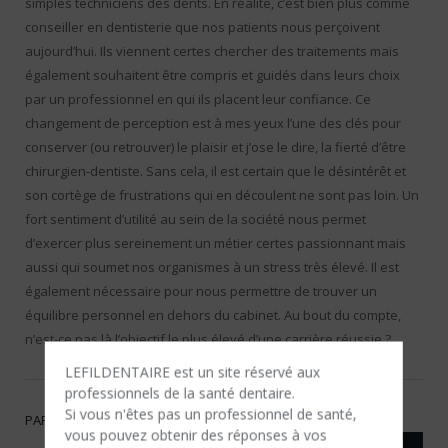
simples techniciens des dents. En réalité, c’est bien plus comme
conseiller en dentisterie que nos patients nous perçoivent
aujourd’hui. Ils viennent certes chercher des traitements mais
également souhaitent être compris et guidés dans leurs choix
par un professionnel en qui ils placent leur confiance. Ce
changement de perception est à mes yeux l’une des clés pour
conserver (ou retrouver) le plaisir et j’ose le dire, la fierté d’être
chirurgien-dentiste. Sans cela, il est certain que le désintérêt et
son cortège de frustrations qui en découlent ne sont pas loin. Un
fort sentiment d’utilité au sein de la société nous permet
d’exercer plus sereinement un métier certes passionnant mais
aussi qui soumet nos organismes à un stress très élevé. Il est
également nécessaire pour nous permettre de trouver un
équilibre personnel en dehors du cabinet. Au bout du compte,
n’est-ce pas là l’objectif le plus élevé d’une carrière réussie ?
LEFILDENTAIRE est un site réservé aux
professionnels de la santé dentaire.
Si vous n'êtes​ pas un professionnel de santé,
PARTAGER
vous pouvez obtenir des réponses à vos
Twitter
Facebook
Google+
LinkedIn
Emai