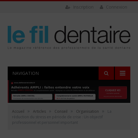
Inscription
Connexion
NAVIGATION
»
»
»
»
Accueil
Articles
Conseil
Organisation
La
réduction du stress en période de crise : Un objectif
professionnel et personnel important