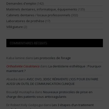
Demandes d'emploi
(142)
Matériels dentaires, informatique, équipements
(135)
Cabinets dentaires / locaux professionnels
(302)
Laboratoires de prothèse
(17)
Villégiature
(2)
COMMENTAIRES RÉCENTS
Kaba lamine
dans
Les protocoles de forage
Orthodontie Casablanca
dans
La dentisterie esthétique : Pourquoi
maintenant ?
Abaidia
dans
AVEC OVO, 3DISC RÉINVENTE L’IOS POUR EN FAIRE
AUSSI UN OUTIL DE COMMUNICATION CLINIQUE
Bouadjil mustapha
dans
Nouveaux protocoles de prise en
charge des patients sous anticoagulants
Dr Robert Koly Goépogui
dans
Les 3 étapes d’un traitement