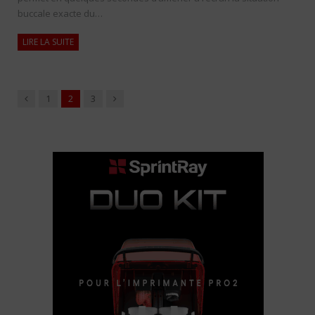
buccale exacte du…
LIRE LA SUITE
Précédent
Suivant
1
2
3