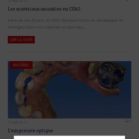
12 MAI 2015
Les matériaux usinables en CFAO
Fière de ses 30 ans, la CFAO dentaire n’a pu se développer et
s’intégrer dans nos cabinets et dans les…
LIRE LA SUITE
MATÉRIEL
0
12 MAI 2015
L’empreinte optique