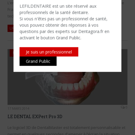
L’empreinte optique au cabinet dentaire est née des travaux de
LEFILDENTAIRE est un site réservé aux
François Duret commencés dans les années 1970. Devenue
professionnels de la santé dentaire.
techniquement possible…
Si vous n'êtes​ pas un professionnel de santé,
vous pouvez obtenir des réponses à vos
LIRE LA SUITE
questions par des experts sur Dentagora.fr en
activant le bouton Grand Public.
Je suis un professionnel
MATÉRIEL
Grand Public
0
17 MARS 2014
LE DENTAL EXPert Pro 3D
Le logiciel 3D de DentalMaster est totalement personnalisable et
permet en quelques secondes d’amener à l’écran la situation