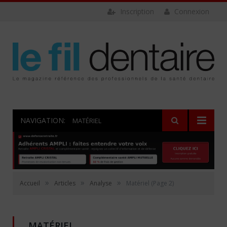
Inscription
Connexion
NAVIGATION:
MATÉRIEL
»
»
»
Accueil
Articles
Analyse
Matériel
(Page 2)
MATÉRIEL