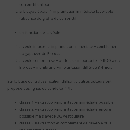
conjonctif enfoui
si biotype épais => implantation immédiate favorable
(absence de greffe de conjonctif)
en fonction de l’alvéole
alvéole intacte => implantation-immédiate + comblement
du gap avec du Bio-oss
alvéole compromise + perte d’os importante => ROG avec
Bio-oss + membrane + implantation-différée 3-4 mois
Sur la base de la classification d’Ellian, d’autres auteurs ont
proposé des lignes de conduite [17] :
classe 1 = extraction-implantation immédiate possible
classe 2 = extraction-implantation immédiate encore
possible mais avec ROG vestibulaire
classe 3 = extraction et comblement de l’alvéole puis
implantation différée