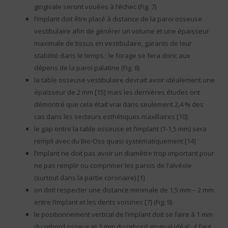
gingivale seront vouées à l’échec (Fig. 7)
l’implant doit être placé à distance de la paroi osseuse
vestibulaire afin de générer un volume et une épaisseur
maximale de tissus en vestibulaire, garants de leur
stabilité dans le temps ; le forage se fera donc aux
dépens de la paroi palatine (Fig. 8)
la table osseuse vestibulaire devrait avoir idéalement une
épaisseur de 2 mm [15] mais les dernières études ont
démontré que cela était vrai dans seulement 2,4 % des
cas dans les secteurs esthétiques maxillaires [10]
le gap entre la table osseuse et l’implant (1-1,5 mm) sera
rempli avec du Bio-Oss quasi systématiquement [14]
l’implant ne doit pas avoir un diamètre trop important pour
ne pas remplir ou comprimer les parois de l’alvéole
(surtout dans la partie coronaire) [1]
on doit respecter une distance minimale de 1,5 mm – 2 mm
entre l’implant et les dents voisines [7] (Fig. 9)
le positionnement vertical de l’implant doit se faire à 1 mm
du rebord osseux et 3 mm du rebord gingival idéal ; il faut