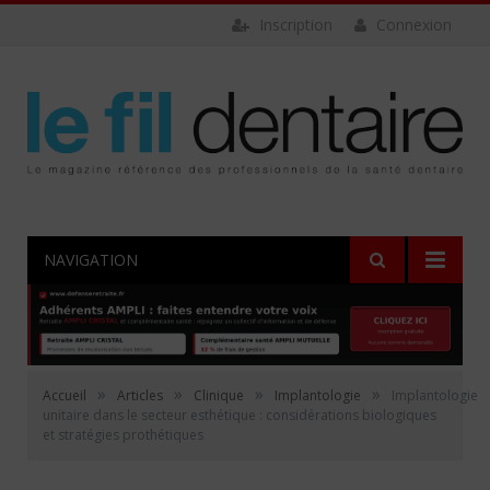
Inscription
Connexion
NAVIGATION
»
»
»
»
Accueil
Articles
Clinique
Implantologie
Implantologie
unitaire dans le secteur esthétique : considérations biologiques
et stratégies prothétiques