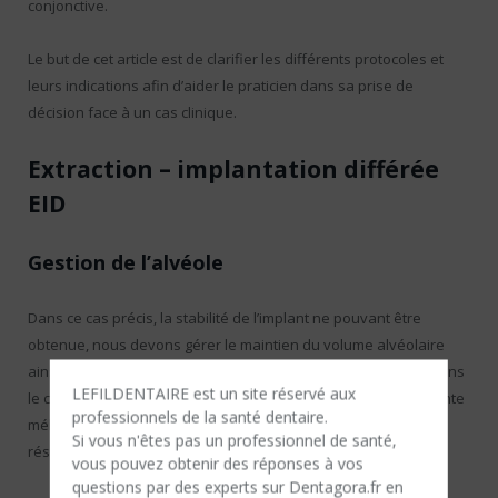
conjonctive.
Le but de cet article est de clarifier les différents protocoles et
leurs indications afin d’aider le praticien dans sa prise de
décision face à un cas clinique.
Extraction – implantation différée
EID
Gestion de l’alvéole
Dans ce cas précis, la stabilité de l’implant ne pouvant être
obtenue, nous devons gérer le maintien du volume alvéolaire
ainsi que la stabilité des tissus mous. Pour cela nous réaliserons
LEFILDENTAIRE est un site réservé aux
le comblement alvéolaire avec un biomatériau à résorption lente
professionnels de la santé dentaire.
mélangé à du sang (Bio-Oss® – Geistlich) afin de limiter la
Si vous n'êtes​ pas un professionnel de santé,
résorption osseuse [8].
vous pouvez obtenir des réponses à vos
questions par des experts sur Dentagora.fr en