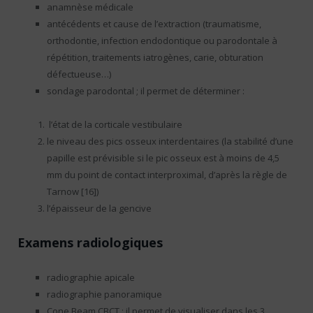
anamnèse médicale
antécédents et cause de l’extraction (traumatisme,
orthodontie, infection endodontique ou parodontale à
répétition, traitements iatrogènes, carie, obturation
défectueuse…)
sondage parodontal ; il permet de déterminer :
l’état de la corticale vestibulaire
le niveau des pics osseux interdentaires (la stabilité d’une
papille est prévisible si le pic osseux est à moins de 4,5
mm du point de contact interproximal, d’après la règle de
Tarnow [16])
l’épaisseur de la gencive
Examens radiologiques
radiographie apicale
radiographie panoramique
Cone Beam CBCT : il permet de visualiser dans les 3