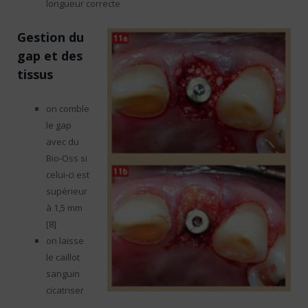
longueur correcte
Gestion du
gap et des
tissus
on comble
le gap
avec du
Bio-Oss si
celui-ci est
supérieur
à 1,5 mm
[8]
on laisse
le caillot
sanguin
cicatriser