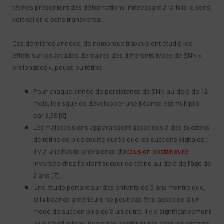
tétines présentent des déformations intéressant à la fois le sens
vertical et le sens transversal.
Ces dernières années, de nombreux travaux ont étudié les
effets sur les arcades dentaires des différents types de SNN «
prolongées », pouce ou tétine.
Pour chaque année de persistance de SNN au-delà de 12
mois, le risque de développer une béance est multiplié
par 3,38 [6].
Les malocclusions apparaissent associées à des succions
de tétine de plus courte durée que les succions digitales ;
il y a une haute prévalence d’
occlusion postérieure
inversée chez l’enfant suceur de tétine au-delà de l’âge de
2 ans [7].
Une étude portant sur des enfants de 5 ans montre que,
si la béance antérieure ne peut pas être associée à un
mode de succion plus qu’à un autre, il y a significativement
plus d’occlusions inversées postérieures chez les enfants