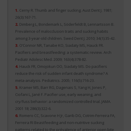
1.
Cerny R. Thumb and finger sucking. Aust Dent J. 1981;
26(3):167-71.
2.
Dimberg L, Bondemark L, Söderfeldt B, Lennartsson B.
Prevalence of malocclusion traits and sucking habits
among 3-year-old children. Swed Dent J. 2010; 34(1):35-42.
3.
O’Connor NR, Tanabe KO, Siadaty MS, Hauck FR.
Pacifiers and breastfeeding: a systematic review. Arch
Pediatr Adolesc Med. 2009; 163(4):378-82.
4.
Hauck FR, Omojokun OO, Siadaty MS. Do pacifiers
reduce the risk of sudden infant death syndrome? A
meta-analysis. Pediatrics. 2005; 116(5):716-23.
5.
Kramer MS, Barr RG, Dagenais S, Yang H, Jones P,
Ciofani L, Jané F. Pacifier use, early weaning, and
cry/fuss behavior: a randomized controlled trial. JAMA.
2001 18; 286(3):322-6.
6.
Romero CC, Scavone H Jr, Garib DG, Cotrim-Ferreira FA,
Ferreira RI Beastfeeding and non-nutritive sucking
patterns related to the prévalence of anterior open bite