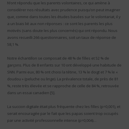
N’ont répondu que les parents volontaires, ce qui amène à
considérer nos résultats avec prudence puisqu’on peut imaginer
que, comme dans toutes les études basées sur le volontariat, il y
a un biais lié aux non réponses : ce sont les parents les plus
motivés (sans doute les plus concernés) qui ont répondu. Nous
avons recueilli 266 questionnaires, soit un taux de réponse de
58,1 %.
Notre échantillon se composait de 48 % de filles et 52 % de
garçons. Plus de 8 enfants sur 10 ont développé une habitude de
SNN. Parmi eux, 80 % ont choisi la tétine, 13 % le doigt et 7 % le «
doudou » (peluche ou linge). La prévalence totale, de près de 81
%, reste très élevée et se rapproche de celle de 84 %, retrouvée
dans un essai canadien [5].
La succion digitale était plus fréquente chez les filles (p=0,001), et
serait encouragée par le fait que les papas soient trop occupés
par une activité professionnelle intense (p=0,004)…