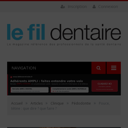
Inscription
Connexion
NAVIGATION
»
»
»
»
Accueil
Articles
Clinique
Pédodontie
Pouce,
tétine : que dire ? que faire ?