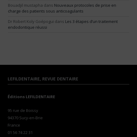
Bouadjil mustapha
dans
Nouveaux protocoles de prise en
charge des patients sous anticoagulants
Dr Robert Koly Goépogui
dans
Les 3 étapes d’un traitement
endodontique réussi
LEFILDENTAIRE, REVUE DENTAIRE
Éditions LEFILDENTAIRE
95 rue de Boissy
94370 Sucy-en-Brie
France
01 56 74 22 31