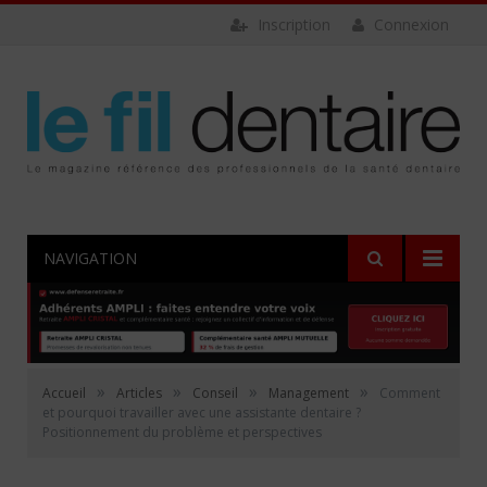
Inscription
Connexion
NAVIGATION
»
»
»
»
Accueil
Articles
Conseil
Management
Comment
et pourquoi travailler avec une assistante dentaire ?
Positionnement du problème et perspectives