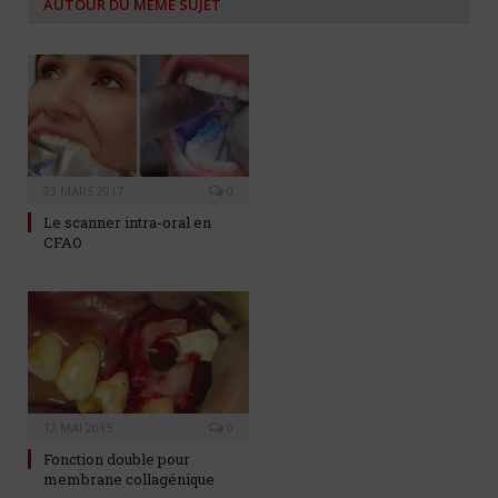
AUTOUR DU MÊME SUJET
23 MARS 2017
0
Le scanner intra-oral en
CFAO
12 MAI 2015
0
Fonction double pour
membrane collagénique