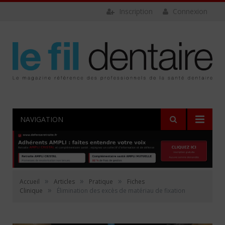
Inscription
Connexion
NAVIGATION
»
»
»
Accueil
Articles
Pratique
Fiches
»
Clinique
Élimination des excès de matériau de fixation