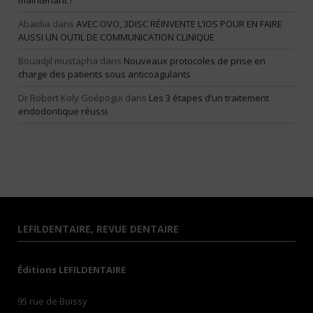
maintenant ?
Abaidia
dans
AVEC OVO, 3DISC RÉINVENTE L’IOS POUR EN FAIRE
AUSSI UN OUTIL DE COMMUNICATION CLINIQUE
Bouadjil mustapha
dans
Nouveaux protocoles de prise en
charge des patients sous anticoagulants
Dr Robert Koly Goépogui
dans
Les 3 étapes d’un traitement
endodontique réussi
LEFILDENTAIRE, REVUE DENTAIRE
Éditions LEFILDENTAIRE
95 rue de Boissy