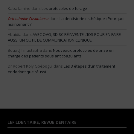
Kaba lamine
dans
Les protocoles de forage
Orthodontie Casablanca
dans
La dentisterie esthétique : Pourquoi
maintenant ?
Abaidia
dans
AVEC OVO, 3DISC RÉINVENTE L’IOS POUR EN FAIRE
AUSSI UN OUTIL DE COMMUNICATION CLINIQUE
Bouadjil mustapha
dans
Nouveaux protocoles de prise en
charge des patients sous anticoagulants
Dr Robert Koly Goépogui
dans
Les 3 étapes d’un traitement
endodontique réussi
LEFILDENTAIRE, REVUE DENTAIRE