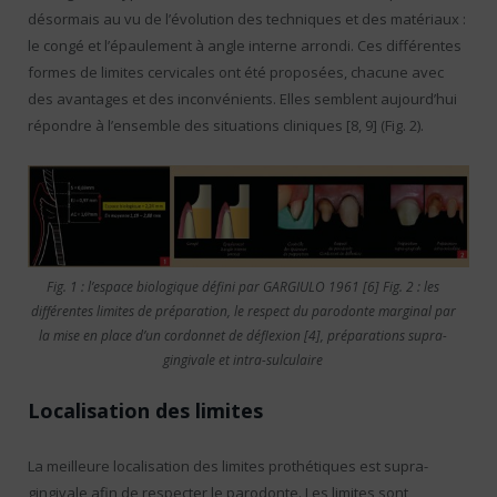
désormais au vu de l’évolution des techniques et des matériaux :
le congé et l’épaulement à angle interne arrondi. Ces différentes
formes de limites cervicales ont été proposées, chacune avec
des avantages et des inconvénients. Elles semblent aujourd’hui
répondre à l’ensemble des situations cliniques [8, 9] (Fig. 2).
Fig. 1 : l’espace biologique défini par GARGIULO 1961 [6] Fig. 2 : les
différentes limites de préparation, le respect du parodonte marginal par
la mise en place d’un cordonnet de déflexion [4], préparations supra-
gingivale et intra-sulculaire
Localisation des limites
La meilleure localisation des limites prothétiques est supra-
gingivale afin de respecter le parodonte. Les limites sont