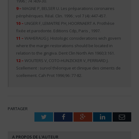
1996 ; 74 :409-30.
9 –
MAGNE P, BELSER U. Les préparations coronaires
périphériques. Réal. Clin. 1996 ; vol 7 (4) :447-457.
10 –
UNGER F, LEMAITRE PH, HOORNAERT A. Prothèse
fixée et parodonte. Editions Cdp, Paris , 1997.
11 –
WAHERAUG J. Histologic considerations wich govern
where the margin restorations should be located in
relation to the gingiva. Dent Clin North Am 1960;3:161.
12 –
WOUTERS V, COTO-HUNZICKER V, PERRIARD J.
Scellement : survol théorique et clinique des ciments de
scellement. Cah Prot 1996;96 :77-82.
PARTAGER
Twitter
Facebook
Google+
LinkedIn
Emai
A PROPOS DE L'AUTEUR