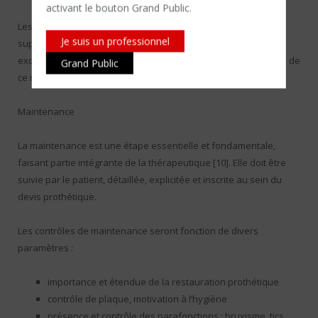
activant le bouton Grand Public.
Les procédures de mise en oeuvre du collage : la pré­paration
Je suis un professionnel
supra-gingivale et l’utilisation d’un champ opératoire (digue)
excluent les risques parodontaux inhérents à la mise en place de
Grand Public
ce matériau de fixa­tion (Fig. 6).
Maintenance
La maintenance est une étape essentielle et fonda­mentale,
faisant partie intégrante de la thérapeutique [10]. Elle doit être
suivie par le patient, détaillée, explicitée et inscrite au sein du
devis prothétique.
Les contrôles de maintenance seront fonction de divers
paramètres :
importance et étendue de la restauration prothétique
contrôle de plaque, motivation à l’hygiène
présence et contrôle des parafonctions : bruxisme, tics,