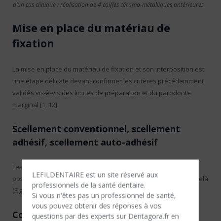
d’un cas clinique : réalisation de 4 coiffes céramo-métalliques antérieures
Mise en place du matériau de
fixation
La mise en place du matériau de fixation et son interposition est
une étape délicate devant confir­mer les critères précédemment
validés vis-à-vis des limites de préparation et du parodonte
margi­nal [1, 12].
Scellement conventionnel, scellement
adhésif, scellement auto-adhésif
Les objectifs sont d’obtenir le joint de scellement le plus fin
LEFILDENTAIRE est un site réservé aux
possible et l’absence de débris au sein du sulcus, ou pire au-delà
professionnels de la santé dentaire.
(Fig. 6).
Si vous n'êtes​ pas un professionnel de santé,
vous pouvez obtenir des réponses à vos
Collage
questions par des experts sur Dentagora.fr en