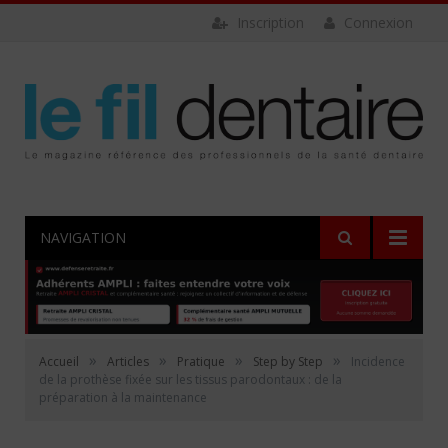
Inscription
Connexion
NAVIGATION
»
»
»
»
Accueil
Articles
Pratique
Step by Step
Incidence
de la prothèse fixée sur les tissus parodontaux : de la
préparation à la maintenance