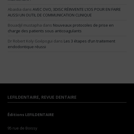
Abaidia
dans
AVEC OVO, 3DISC RÉINVENTE L’IOS POUR EN FAIRE
AUSSI UN OUTIL DE COMMUNICATION CLINIQUE
Bouadjil mustapha
dans
Nouveaux protocoles de prise en
charge des patients sous anticoagulants
Dr Robert Koly Goépogui
dans
Les 3 étapes d’un traitement
endodontique réussi
LEFILDENTAIRE, REVUE DENTAIRE
Éditions LEFILDENTAIRE
95 rue de Boissy