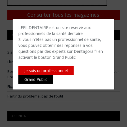
Consulter tous les magazines
LEFILDENTAIRE est un site réservé aux
professionnels de la santé dentaire.
ARTICLES RÉCENTS
Si vous n'êtes​ pas un professionnel de santé,
vous pouvez obtenir des réponses à vos
questions par des experts sur Dentagora.fr en
3 arbitrages pour construire un flux numérique vraiment utile
activant le bouton Grand Public.
Flux numériques raisonnables : choisir ses batailles
Je suis un professionnel
Bone smashing : la Fédération Française d’Orthodontie alerte sur
une tendance virale dangereuse
Grand Public
Flux prothétique numérique : choisir les bonnes indications
Partir du problème, pas de l’outil !
AGENDA