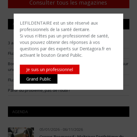
Consulter tous les magazines
LEFILDENTAIRE est un site réservé aux
ARTICLES RÉCENTS
professionnels de la santé dentaire.
Si vous n'êtes​ pas un professionnel de santé,
vous pouvez obtenir des réponses à vos
3 arbitrages pour construire un flux numérique vraiment utile
questions par des experts sur Dentagora.fr en
Flux numériques raisonnables : choisir ses batailles
activant le bouton Grand Public.
Bone smashing : la Fédération Française d’Orthodontie alerte sur
Je suis un professionnel
une tendance virale dangereuse
Grand Public
Flux prothétique numérique : choisir les bonnes indications
Partir du problème, pas de l’outil !
AGENDA
05/01/2026 - 06/11/2026
Cursus Progressif : Maîtriser l’esthétique du