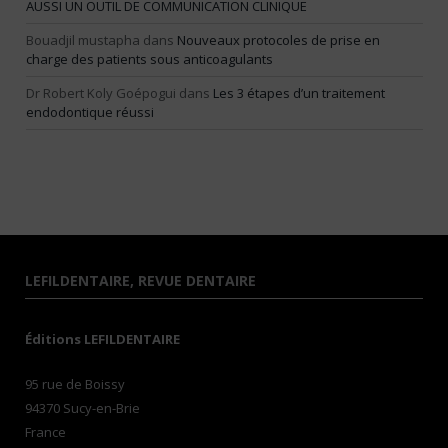
AUSSI UN OUTIL DE COMMUNICATION CLINIQUE
Bouadjil mustapha
dans
Nouveaux protocoles de prise en
charge des patients sous anticoagulants
Dr Robert Koly Goépogui
dans
Les 3 étapes d’un traitement
endodontique réussi
LEFILDENTAIRE, REVUE DENTAIRE
Éditions LEFILDENTAIRE
95 rue de Boissy
94370 Sucy-en-Brie
France