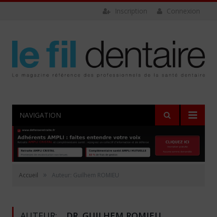
Inscription
Connexion
NAVIGATION
»
Accueil
Auteur: Guilhem ROMIEU
AUTEUR:
DR. GUILHEM ROMIEU