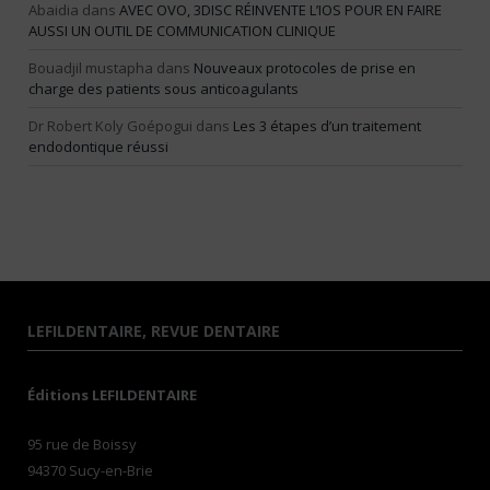
Abaidia
dans
AVEC OVO, 3DISC RÉINVENTE L’IOS POUR EN FAIRE
AUSSI UN OUTIL DE COMMUNICATION CLINIQUE
Bouadjil mustapha
dans
Nouveaux protocoles de prise en
charge des patients sous anticoagulants
Dr Robert Koly Goépogui
dans
Les 3 étapes d’un traitement
endodontique réussi
LEFILDENTAIRE, REVUE DENTAIRE
Éditions LEFILDENTAIRE
95 rue de Boissy
94370 Sucy-en-Brie