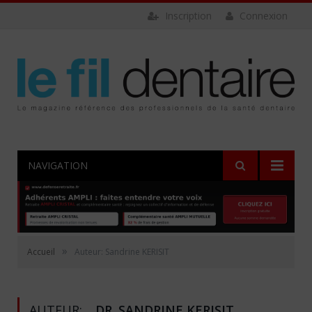
Inscription
Connexion
NAVIGATION
»
Accueil
Auteur: Sandrine KERISIT
AUTEUR:
DR. SANDRINE KERISIT