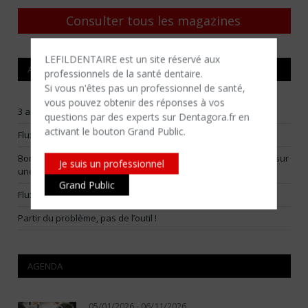
Consulter tous les magazines
LEFILDENTAIRE est un site réservé aux
ARTICLES RÉCENTS
professionnels de la santé dentaire.
Si vous n'êtes​ pas un professionnel de santé,
vous pouvez obtenir des réponses à vos
3 arbitrages pour construire un flux numérique vraiment utile
questions par des experts sur Dentagora.fr en
activant le bouton Grand Public.
Flux numériques raisonnables : choisir ses batailles
Bone smashing : la Fédération Française d’Orthodontie alerte sur
Je suis un professionnel
une tendance virale dangereuse
Grand Public
Flux prothétique numérique : choisir les bonnes indications
Partir du problème, pas de l’outil !
AGENDA
05/01/2026 - 06/11/2026