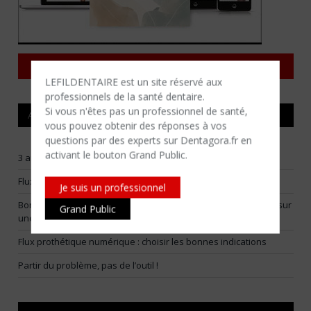
Consulter tous les magazines
LEFILDENTAIRE est un site réservé aux
professionnels de la santé dentaire.
Si vous n'êtes​ pas un professionnel de santé,
ARTICLES RÉCENTS
vous pouvez obtenir des réponses à vos
questions par des experts sur Dentagora.fr en
activant le bouton Grand Public.
3 arbitrages pour construire un flux numérique vraiment utile
Flux numériques raisonnables : choisir ses batailles
Je suis un professionnel
Bone smashing : la Fédération Française d’Orthodontie alerte sur
Grand Public
une tendance virale dangereuse
Flux prothétique numérique : choisir les bonnes indications
Partir du problème, pas de l’outil !