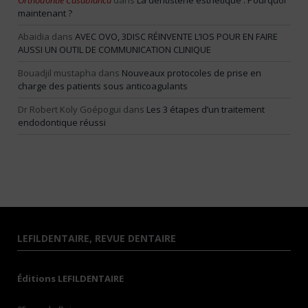
Orthodontie Casablanca
dans
La dentisterie esthétique : Pourquoi
maintenant ?
Abaidia
dans
AVEC OVO, 3DISC RÉINVENTE L’IOS POUR EN FAIRE
AUSSI UN OUTIL DE COMMUNICATION CLINIQUE
Bouadjil mustapha
dans
Nouveaux protocoles de prise en
charge des patients sous anticoagulants
Dr Robert Koly Goépogui
dans
Les 3 étapes d’un traitement
endodontique réussi
LEFILDENTAIRE, REVUE DENTAIRE
Éditions LEFILDENTAIRE