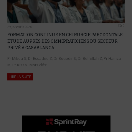
0
29 JANVIER 2026
FORMATION CONTINUE EN CHIRURGIE PARODONTALE :
ÉTUDE AUPRÈS DES OMNIPRATICIENS DU SECTEUR
PRIVÉ À CASABLANCA
Pr Mikou S, Dr Essadeq Z, Dr Boubdir S, Dr Belfellah Z, Pr Hamza
M, Pr Kissa J Mots clés:…
LIRE LA SUITE