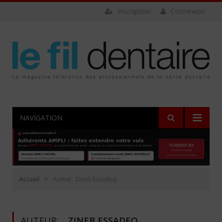
Inscription
Connexion
NAVIGATION
»
Accueil
Auteur: Zineb Essadeq
AUTEUR:
ZINEB ESSADEQ