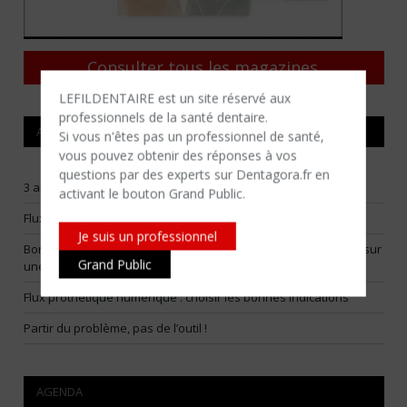
Consulter tous les magazines
LEFILDENTAIRE est un site réservé aux
professionnels de la santé dentaire.
ARTICLES RÉCENTS
Si vous n'êtes​ pas un professionnel de santé,
vous pouvez obtenir des réponses à vos
questions par des experts sur Dentagora.fr en
3 arbitrages pour construire un flux numérique vraiment utile
activant le bouton Grand Public.
Flux numériques raisonnables : choisir ses batailles
Je suis un professionnel
Bone smashing : la Fédération Française d’Orthodontie alerte sur
Grand Public
une tendance virale dangereuse
Flux prothétique numérique : choisir les bonnes indications
Partir du problème, pas de l’outil !
AGENDA