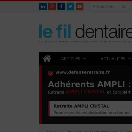
ARTICLES
ACTUALITÉS
»
»
»
Accueil
Boutique
Livres dentaires
Odon