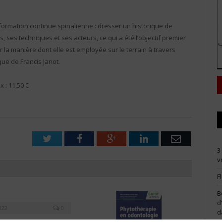
e formation continue spinalienne : dresser un historique de
s, ses techniques et ses acteurs, ce qui a été l’objectif premier
la manière dont elle est employée sur le terrain à travers
que de Francis Janot.
x : 11,50 €
Twitter
Facebook
Google+
LinkedIn
Email
3
v
F
B
d
022
0
d