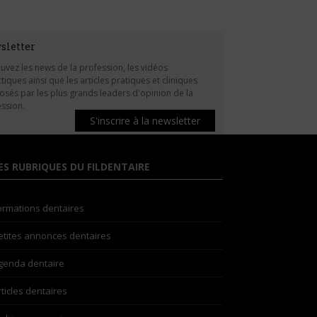
sletter
uvez les news de la profession, les vidéos
tiques ainsi que les articles pratiques et cliniques
sés par les plus grands leaders d'opinion de la
ssion.
S'inscrire à la newsletter
ES RUBRIQUES DU FILDENTAIRE
ormations dentaires
etites annonces dentaires
genda dentaire
rticles dentaires