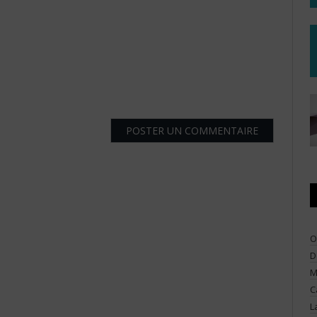
O
D
M
C
L