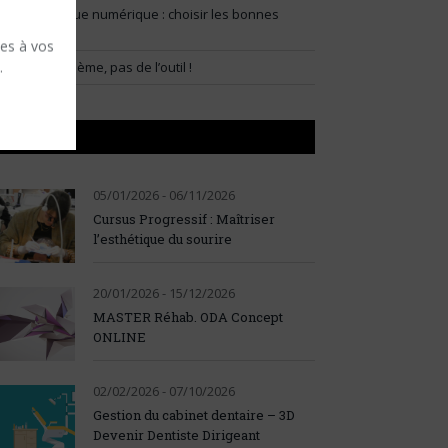
lux prothétique numérique : choisir les bonnes
ndications
ses à vos
.
artir du problème, pas de l’outil !
AGENDA
05/01/2026 - 06/11/2026
Cursus Progressif : Maîtriser
l’esthétique du sourire
20/01/2026 - 15/12/2026
MASTER Réhab. ODA Concept
ONLINE
02/02/2026 - 07/10/2026
Gestion du cabinet dentaire – 3D
Devenir Dentiste Dirigeant