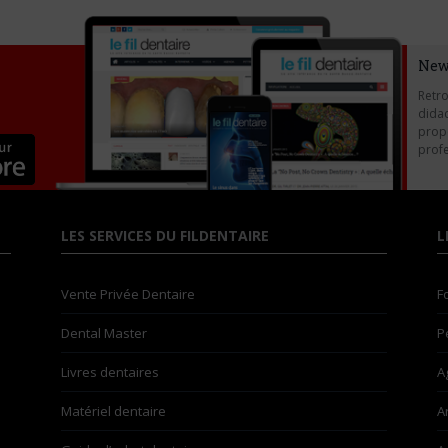
New
Retro
didac
propo
profe
LES SERVICES DU FILDENTAIRE
L
Vente Privée Dentaire
F
Dental Master
P
Livres dentaires
A
Matériel dentaire
A