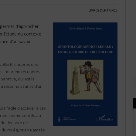
LIVRES DENTAIRES
 permet d’approcher
par l’étude du contexte
ance d’un savoir
collectés auprès des
 post-mortem récupérés
parative, qui est la
r la reconnaissance d’un
ours facile d’accéder à ces
rtem permettent-ils au
ode dentaire de
 du roi égyptien Ramsès