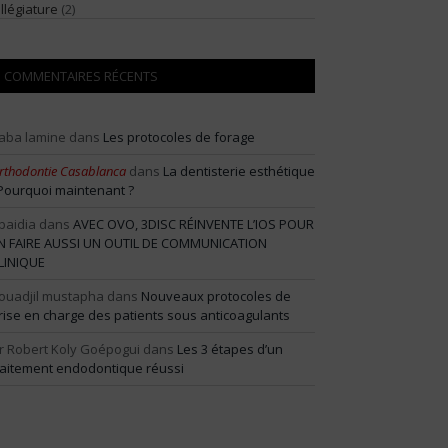
illégiature
(2)
COMMENTAIRES RÉCENTS
aba lamine
dans
Les protocoles de forage
rthodontie Casablanca
dans
La dentisterie esthétique
 Pourquoi maintenant ?
baidia
dans
AVEC OVO, 3DISC RÉINVENTE L’IOS POUR
N FAIRE AUSSI UN OUTIL DE COMMUNICATION
LINIQUE
ouadjil mustapha
dans
Nouveaux protocoles de
rise en charge des patients sous anticoagulants
r Robert Koly Goépogui
dans
Les 3 étapes d’un
raitement endodontique réussi