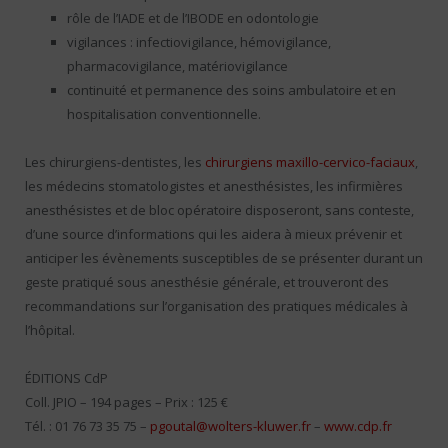
rôle de l’IADE et de l’IBODE en odontologie
vigilances : infectiovigilance, hémovigilance,
pharmacovigilance, matériovigilance
continuité et permanence des soins ambulatoire et en
hospitalisation conventionnelle.
Les chirurgiens-dentistes, les
chirurgiens maxillo-cervico-faciaux
,
les médecins stomatologistes et anesthésistes, les infirmières
anesthésistes et de bloc opératoire disposeront, sans conteste,
d’une source d’informations qui les aidera à mieux prévenir et
anticiper les évènements susceptibles de se présenter durant un
geste pratiqué sous anesthésie générale, et trouveront des
recommandations sur l’organisation des pratiques médicales à
l’hôpital.
ÉDITIONS CdP
Coll. JPIO – 194 pages – Prix : 125 €
Tél. : 01 76 73 35 75 –
pgoutal@wolters-kluwer.fr
–
www.cdp.fr