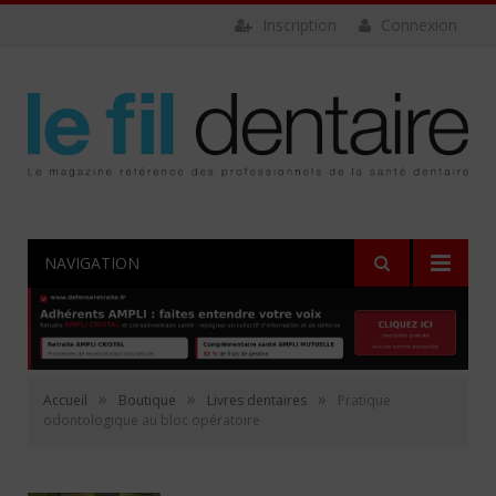
Inscription
Connexion
NAVIGATION
»
»
»
Accueil
Boutique
Livres dentaires
Pratique
odontologique au bloc opératoire