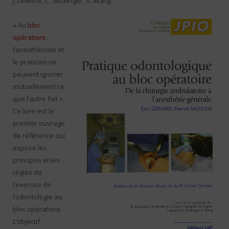
J. Lelièvre, C. Seckinger, S. Wang
« Au
bloc
opératoire
,
l’anesthésiste et
le praticien ne
peuvent ignorer
mutuellement ce
que l’autre fait ».
Ce livre est le
premier ouvrage
de référence qui
expose les
principes et les
règles de
l’exercice de
l’odontologie au
bloc opératoire.
L’objectif