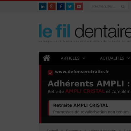
ARTICLES
ACTUALITÉS
»
»
»
Accueil
Boutique
Livres dentaires
Urg