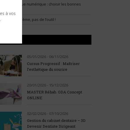
lux prothétique numérique : choisir les bonnes
ndications
ses à vos
.
artir du problème, pas de l’outil !
AGENDA
05/01/2026 - 06/11/2026
Cursus Progressif : Maîtriser
l’esthétique du sourire
20/01/2026 - 15/12/2026
MASTER Réhab. ODA Concept
ONLINE
02/02/2026 - 07/10/2026
Gestion du cabinet dentaire – 3D
Devenir Dentiste Dirigeant