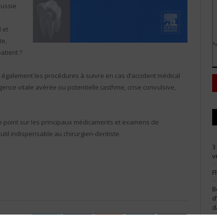
éussie
 et
te,
atient ?
e également les procédures à suivre en cas d’accident médical
rgence vitale avérée ou potentielle (asthme, crise convulsive,
 le point sur les principaux médicaments et examens de
til indispensable au chirurgien-dentiste.
3
v
F
B
d
d