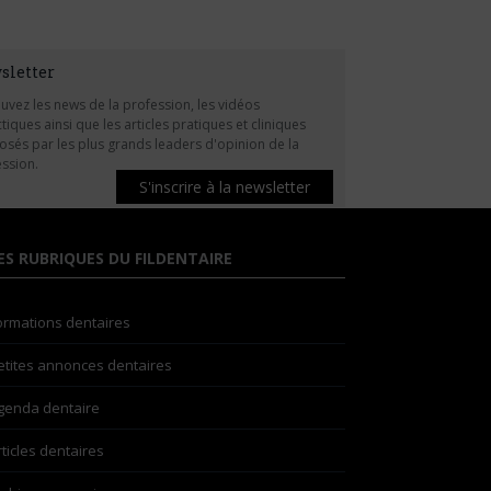
sletter
uvez les news de la profession, les vidéos
tiques ainsi que les articles pratiques et cliniques
sés par les plus grands leaders d'opinion de la
ssion.
S'inscrire à la newsletter
ES RUBRIQUES DU FILDENTAIRE
ormations dentaires
etites annonces dentaires
genda dentaire
rticles dentaires