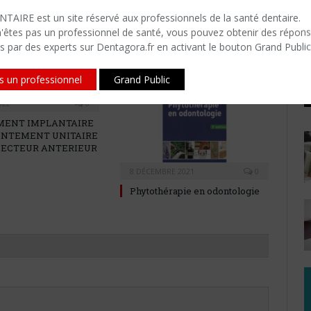
Twitter
Facebook
Google+
LinkedIn
Email
F
TAIRE est un site réservé aux professionnels de la santé dentaire.
i
n'êtes​ pas un professionnel de santé, vous pouvez obtenir des répon
s par des experts sur Dentagora.fr en activant le bouton Grand Public
P
is un professionnel
Grand Public
022
0
MENT IMPLANTAIRE
DENTEMENT UNITAIRE
 SECTEUR ANTERIEUR
8 DÉCEMBRE 2021
0
Phytothérapie en odontologie