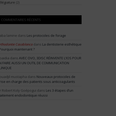
illégiature
(2)
COMMENTAIRES RÉCENTS
aba lamine
dans
Les protocoles de forage
rthodontie Casablanca
dans
La dentisterie esthétique
 Pourquoi maintenant ?
baidia
dans
AVEC OVO, 3DISC RÉINVENTE L’IOS POUR
N FAIRE AUSSI UN OUTIL DE COMMUNICATION
LINIQUE
ouadjil mustapha
dans
Nouveaux protocoles de
rise en charge des patients sous anticoagulants
r Robert Koly Goépogui
dans
Les 3 étapes d’un
raitement endodontique réussi