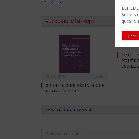
PARTAGER
LEFILDEN
Si vous 
question
AUTOUR DU MÊME SUJET
Je su
27 AVRIL 2
TRAITE
DE L’É
SUR LE
23 MAI 2023
0
ODONTOLOGIE PÉDIATRIQUE
ET ORTHOPÉDIE
LAISSER UNE RÉPONSE