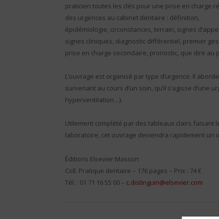
praticien toutes les clés pour une prise en charge r
des urgences au cabinet dentaire : définition,
épidémiologie, circonstances, terrain, signes d’appel
signes cliniques, diagnostic différentiel, premier ges
prise en charge secondaire, pronostic, que dire au p
L’ouvrage est organisé par type d’urgence. Il abord
survenant au cours d’un soin, qu’il s’agisse d’une u
hyperventilation…).
Utilement complété par des tableaux clairs faisant
laboratoire, cet ouvrage deviendra rapidement un ou
Éditions Elsevier Masson
Coll. Pratique dentaire – 176 pages – Prix : 74 €
Tél. : 01 71 16 55 00 –
c.distinguin@elsevier.com