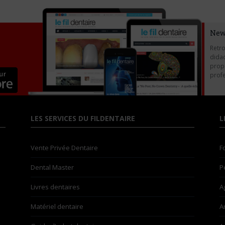
New
Retro
didac
propo
profe
LES SERVICES DU FILDENTAIRE
L
Vente Privée Dentaire
F
Dental Master
P
Livres dentaires
A
Matériel dentaire
A