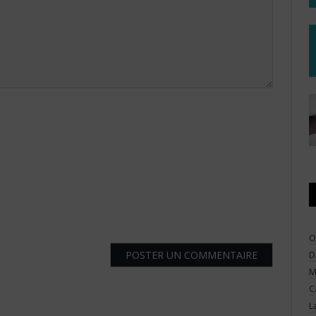
O
D
M
C
L