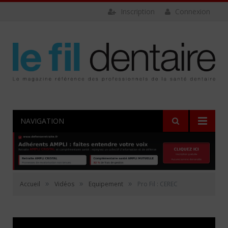
Inscription
Connexion
NAVIGATION
»
»
»
Accueil
Vidéos
Equipement
Pro Fil : CEREC