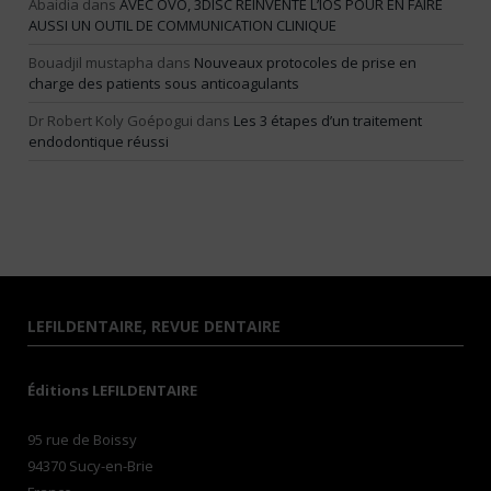
Abaidia
dans
AVEC OVO, 3DISC RÉINVENTE L’IOS POUR EN FAIRE
AUSSI UN OUTIL DE COMMUNICATION CLINIQUE
Bouadjil mustapha
dans
Nouveaux protocoles de prise en
charge des patients sous anticoagulants
Dr Robert Koly Goépogui
dans
Les 3 étapes d’un traitement
endodontique réussi
LEFILDENTAIRE, REVUE DENTAIRE
Éditions LEFILDENTAIRE
95 rue de Boissy
94370 Sucy-en-Brie