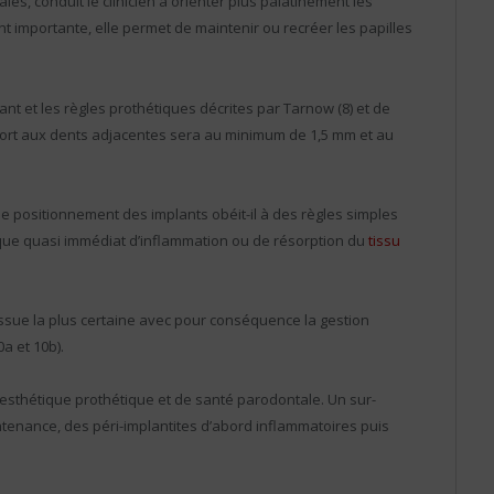
les, conduit le clinicien à orienter plus palatinement les
nt importante, elle permet de maintenir ou recréer les papilles
ant et les règles prothétiques décrites par Tarnow (8) et de
port aux dents adjacentes sera au minimum de 1,5 mm et au
i le positionnement des implants obéit-il à des règles simples
que quasi immédiat d’inflammation ou de résorption du
tissu
issue la plus certaine avec pour conséquence la gestion
0a et 10b).
esthétique prothétique et de santé parodontale. Un sur-
intenance, des péri-implantites d’abord inflammatoires puis