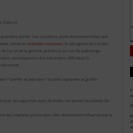
t d’abord :
la première année. Ces variations étant directement liées aux
bète, certaines
maladies osseuses
, le tabagisme etc.) et des
 de l’os et de la gencive, présence ou non de pathologie
laire, conséquences des extractions difficiles) (1).
ardivement.
lanter ? Greffer et attendre ? Ou bien implanter et greffer
3
v
on pas de supprimer mais de limiter ces pertes tissulaires (3).
F
ent des implants pourra donc être directement influencé par la
B
d
d