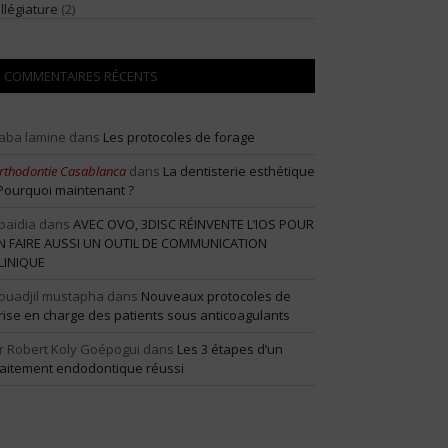
illégiature
(2)
COMMENTAIRES RÉCENTS
aba lamine
dans
Les protocoles de forage
rthodontie Casablanca
dans
La dentisterie esthétique
 Pourquoi maintenant ?
baidia
dans
AVEC OVO, 3DISC RÉINVENTE L’IOS POUR
N FAIRE AUSSI UN OUTIL DE COMMUNICATION
LINIQUE
ouadjil mustapha
dans
Nouveaux protocoles de
rise en charge des patients sous anticoagulants
r Robert Koly Goépogui
dans
Les 3 étapes d’un
raitement endodontique réussi