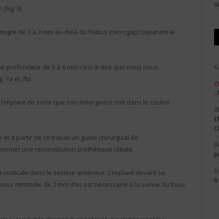
V
(Fig. 6).
migre de 2 à 3 mm au-delà du hiatus (microgap) séparant le
K
 une profondeur de 5 à 6 mm c’est-à-dire que nous nous
 7a et 7b).
O
:
r l’implant de sorte que son émergence soit dans le couloir
A
E
C
et à partir de ce travail un guide chirurgical de
B
 permet une reconstitution prothétique idéale.
p
D
a corticale dans le secteur antérieur. L’implant devant se
t
eur minimale de 2 mm d’os est nécessaire à la survie du tissu