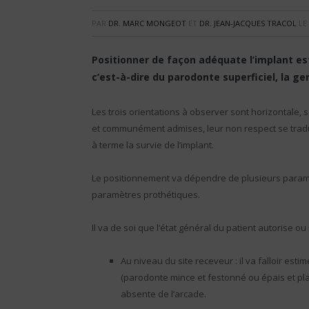
PAR
DR. MARC MONGEOT
ET
DR. JEAN-JACQUES TRACOL
LE
Positionner de façon adéquate l’implant est
c’est-à-dire du parodonte superficiel, la ge
Les trois orientations à observer sont horizontale, sa
et communément admises, leur non respect se tradui
à terme la survie de l’implant.
Le positionnement va dépendre de plusieurs paramètr
paramètres prothétiques.
Il va de soi que l’état général du patient autorise ou
Au niveau du site receveur : il va falloir est
(parodonte mince et festonné ou épais et plat
absente de l’arcade.