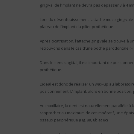
gingival de l’implant ne devra pas dépasser 3 à 4 mm 
Lors du désenfouissement l’attache muco-gingivale 
plateau de l’implant du pilier prothétique.
Après cicatrisation, l’attache gingivale se trouve à
retrouvons dans le cas d’une poche parodontale (Fig.
Dans le sens sagittal, il est important de positionne
prothétique.
L’idéal est donc de réaliser un wax-up au laboratoire 
positionnement. L’implant, alors en bonne position,
Au maxillaire, la dent est naturellement parallèle à l
rapprocher au maximum de cet impératif, une épaiss
osseux périphérique (Fig. 8a, 8b et 8c).