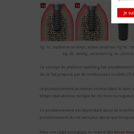
Je su
Fig. 1a : implant en un temps, secteur postérieur Fig.1b. : im
Fig. 2b : camlog : col texturé Fig. 3a : perte os
Ce concept de platform switching fait actuellement l
de ce fait proposé par de nombreuses sociétés (7) (Fig
Le positionnement au niveau osseux dans le sens ve
temps opératoires), du type de col, lisse ou rugueux
Ce positionnement est dépendant aussi de la techni
positionnement du col sera plus apical que lorsqu’on
Mais une règle biologique au regard des
tissus mo