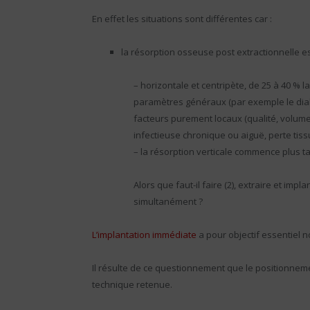
En effet les situations sont différentes car :
la résorption osseuse post extractionnelle es
– horizontale et centripète, de 25 à 40 % 
paramètres généraux (par exemple le dia
facteurs purement locaux (qualité, volume
infectieuse chronique ou aiguë, perte tissu
– la résorption verticale commence plus t
Alors que faut-il faire (2), extraire et imp
simultanément ?
L’implantation immédiate
a pour objectif essentiel n
Il résulte de ce questionnement que le positionnem
technique retenue.