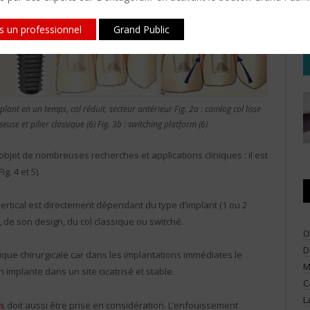
is un professionnel
Grand Public
plant en un temps, col réduit, secteur antérieur Fig. 2a : camlog col lisse
seuse et pilier classique (6) Fig. 3b : switching platform (6)
’objet de nombreuses recherches et applications cliniques : il est
. 4 et 5).
rtical est directement dépendant du type d’implant (1 ou 2
, de son design, du col classique ou switché.
O
D
que chirurgicale car dans les implantations immédiates le
M
 implante dans un site cicatrisé et stable.
C
L
us
doit aussi être prise en considération. L’enfouissement