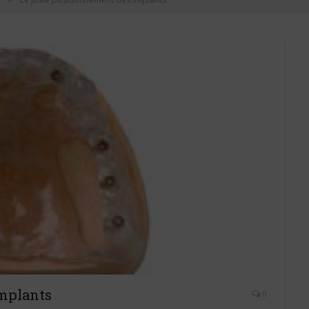
implants
0