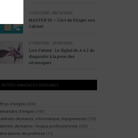
11/02/2026 - 09/12/2026
MASTER 3D — L’Art de Diriger son
Cabinet
21/09/2026 - 23/09/2026
Live Patient : Le digital de A à Z du
diagnostic à la pose des
céramiques
PETITES ANNONCES DENTAIRES
ffres d'emploi
(609)
emandes d'emploi
(143)
atériels dentaires, informatique, équipements
(136)
abinets dentaires / locaux professionnels
(303)
aboratoires de prothèse
(17)