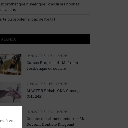
lux prothétique numérique : choisir les bonnes
ndications
artir du problème, pas de l’outil !
AGENDA
05/01/2026 - 06/11/2026
Cursus Progressif : Maîtriser
l’esthétique du sourire
20/01/2026 - 15/12/2026
MASTER Réhab. ODA Concept
ONLINE
02/02/2026 - 07/10/2026
Gestion du cabinet dentaire – 3D
ses à vos
Devenir Dentiste Dirigeant
.