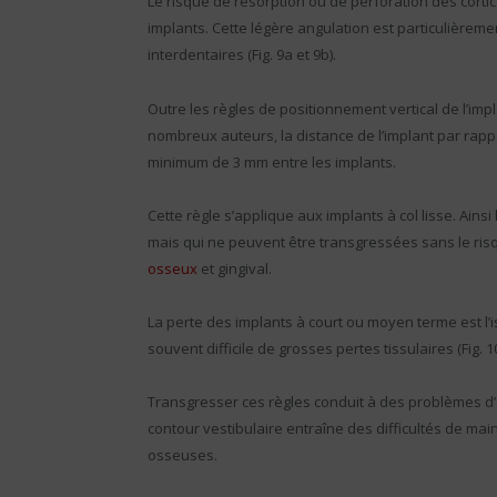
Le risque de résorption ou de perforation des cortica
implants. Cette légère angulation est particulièreme
interdentaires (Fig. 9a et 9b).
Outre les règles de positionnement vertical de l’impl
nombreux auteurs, la distance de l’implant par rap
minimum de 3 mm entre les implants.
Cette règle s’applique aux implants à col lisse. Ains
mais qui ne peuvent être transgressées sans le ris
osseux
et gingival.
La perte des implants à court ou moyen terme est l’
souvent difficile de grosses pertes tissulaires (Fig. 1
Transgresser ces règles conduit à des problèmes d’
contour vestibulaire entraîne des difficultés de ma
osseuses.