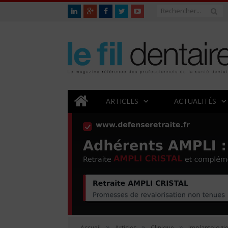
ARTICLES
ACTUALITÉS
»
»
»
Accueil
Articles
Clinique
Implantologi