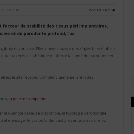
25 JUIN 2010
IMPLANTOLOGIE
 facteur de stabilité des tissus péri implantaires,
ncive et du parodonte profond, l’os.
gittale et verticale. Elles doivent suivre des règles bien établies
t par un échec esthétique et affecte la santé du parodonte et
es, le site receveur, l’implant lui-même, enfin des
 non,
la pose des implants
.
imer la quantité osseuse disponible, la typologie parodontale
) et envisager le cas où la dent est présente, à extraire ou