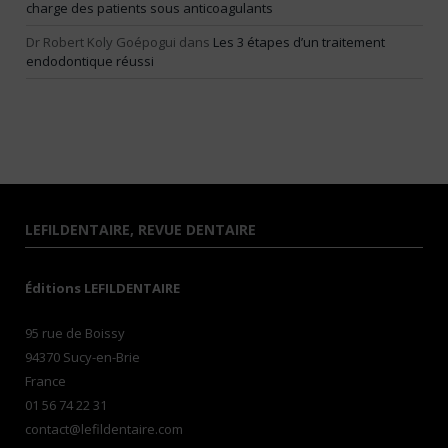
charge des patients sous anticoagulants
Dr Robert Koly Goépogui
dans
Les 3 étapes d’un traitement
endodontique réussi
LEFILDENTAIRE, REVUE DENTAIRE
Éditions LEFILDENTAIRE
95 rue de Boissy
94370 Sucy-en-Brie
France
01 56 74 22 31
contact@lefildentaire.com