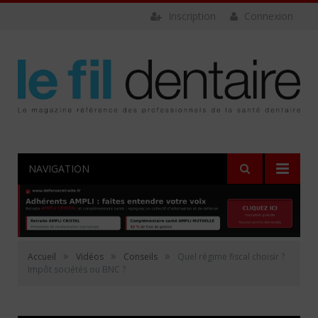
Inscription
Connexion
NAVIGATION
»
»
»
Accueil
Vidéos
Conseils
Quel régime fiscal choisir ?
Impôt sociétés ou BNC ?