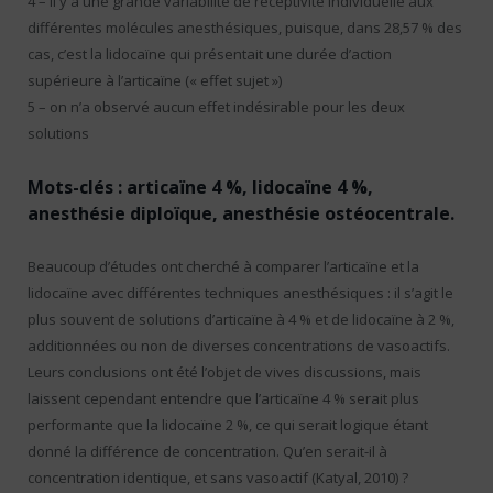
4 – il y a une grande variabilité de réceptivité individuelle aux
différentes molécules anesthésiques, puisque, dans 28,57 % des
cas, c’est la lidocaïne qui présentait une durée d’action
supérieure à l’articaïne (« effet sujet »)
5 – on n’a observé aucun effet indésirable pour les deux
solutions
Mots-clés : articaïne 4 %, lidocaïne 4 %,
anesthésie diploïque, anesthésie ostéocentrale.
Beaucoup d’études ont cherché à comparer l’articaïne et la
lidocaïne avec différentes techniques anesthésiques : il s’agit le
plus souvent de solutions d’articaïne à 4 % et de lidocaïne à 2 %,
additionnées ou non de diverses concentrations de vasoactifs.
Leurs conclusions ont été l’objet de vives discussions, mais
laissent cependant entendre que l’articaïne 4 % serait plus
performante que la lidocaïne 2 %, ce qui serait logique étant
donné la différence de concentration. Qu’en serait-il à
concentration identique, et sans vasoactif (Katyal, 2010) ?