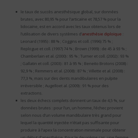
le taux de succès anesthésique global, sur données
brutes, avec 80,95 % pour l’articaïne et 78,57 % pour la
lidocaïne, est en accord avec les taux obtenus lors de
l’utilisation de divers systèmes d’
anesthésie diploïque
:
Leonard (1995) : 88 % ; Coggins et coll. (1996) 75 % ;
Replogue et coll. (1997) 74 % ; Brown (1999) : de 45 à 93 % ;
Chamberlain et al. (2000) : 95 % ; Turner et coll. (2002) : 93 %
; Gallatin et coll. (2003) : 81 à 95 % ; Beneito Brotons (2008) :
92,9 % ; Remmers et al. (2008) : 87 % ; Villette et al. (2008) :
77,3 %, mais sur des dents mandibulaires en pulpite
irréversible ; Augelloet al. (2009) : 91 % pour des
extractions.
les deux échecs complets donnent un taux de 4,5 %, sur
données brutes : pour l’un, un homme, l’échec provient
selon nous d’un volume mandibulaire très grand pour
lequel la quantité injectée n’était pas suffisante pour
produire à l’apex la concentration minimale pour obtenir
un début d’anesthésie. Pour le deuxième cas, une femme,