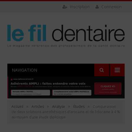
Inscription
Connexion
NAVIGATION
»
»
»
»
Accueil
Articles
Analyse
Études
Comparaison
de deux solutions anesthésiques d’articaïne et de lidocaïne à 4 %
au moyen d’une étude diploïque