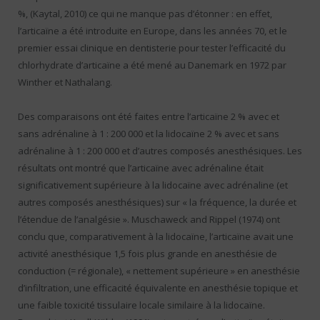
%, (Kaytal, 2010) ce qui ne manque pas d’étonner : en effet,
l’articaïne a été introduite en Europe, dans les années 70, et le
premier essai clinique en dentisterie pour tester l’efficacité du
chlorhydrate d’articaïne a été mené au Danemark en 1972 par
Winther et Nathalang.
Des comparaisons ont été faites entre l’articaïne 2 % avec et
sans adrénaline à 1 : 200 000 et la lidocaïne 2 % avec et sans
adrénaline à 1 : 200 000 et d’autres composés anesthésiques. Les
résultats ont montré que l’articaïne avec adrénaline était
significativement supérieure à la lidocaïne avec adrénaline (et
autres composés anesthésiques) sur « la fréquence, la durée et
l’étendue de l’analgésie ». Muschaweck and Rippel (1974) ont
conclu que, comparativement à la lidocaïne, l’articaïne avait une
activité anesthésique 1,5 fois plus grande en anesthésie de
conduction (= régionale), « nettement supérieure » en anesthésie
d’infiltration, une efficacité équivalente en anesthésie topique et
une faible toxicité tissulaire locale similaire à la lidocaïne.