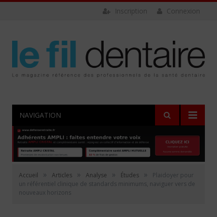
Inscription
Connexion
NAVIGATION
»
»
»
»
Accueil
Articles
Analyse
Études
Plaidoyer pour
un référentiel clinique de standards minimums, naviguer vers de
nouveaux horizons