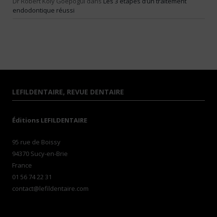
Dr Robert Koly Goépogui
dans
Les 3 étapes d’un traitement
endodontique réussi
LEFILDENTAIRE, REVUE DENTAIRE
Éditions LEFILDENTAIRE
95 rue de Boissy
94370 Sucy-en-Brie
France
01 56 74 22 31
contact@lefildentaire.com