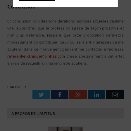
Conclusion
En conclusion, loin des considérations moroses actuelles, j’estime
vital aujourd’hui que la profession agisse de façon proactive et
non plus défensive. J’espère que cette proposition permettra
modestement d’y contribuer. Ceux qui seraient intéressés de me
soutenir dans ce mouvement peuvent me contacter à l’adresse
referentiel.clinique@binhas.com
créée spécialement à cet effet
en vue de recueillir un maximum de soutiens.
PARTAGER
Twitter
Facebook
Google+
LinkedIn
Emai
A PROPOS DE L'AUTEUR