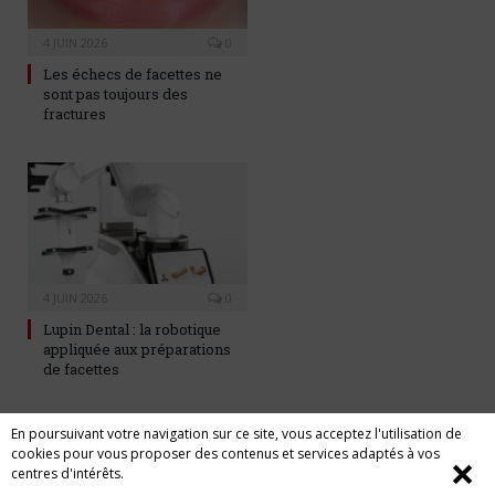
4 JUIN 2026
0
Les échecs de facettes ne
sont pas toujours des
fractures
4 JUIN 2026
0
Lupin Dental : la robotique
appliquée aux préparations
de facettes
En poursuivant votre navigation sur ce site, vous acceptez l'utilisation de
LAISSER UNE RÉPONSE
cookies pour vous proposer des contenus et services adaptés à vos
❌
centres d'intérêts.