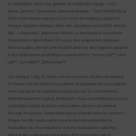
et réalisables dans une gamme de matériaux élargie : CoCr,
titane, Zircone, Céramique, Nano-céramique… Tout l’intérêt de la
CFAO semi-directe repose sur un choix de matériau adapté à
chaque situation clinique, dans des situations où la CFAO directe
dite « chairside » atteint ses limites. La tendance à l’ouverture
d’importation des fichiers STL issus des empreintes optiques
intra buccales, permet une modélisation sur des logiciels adaptés
à des réalisations prothétiques particulières : Sirona Lab™, Lava
Lab™, Sensable™, Zirkonzhan™.
Cas clinique 1 (fig. 6) : Inlay core et couronne céramo-céramique
IPS Emax Cad Stratifiée14 Le patient se présente en consultation
avec une perte de substance marquée sur 33. Le traitement
endodontique est réalisé, l’indication d’une reconstitution corono-
radiculaire coulée et d’une restauration céramo-céramique
d’usage est posée. L’empreinte est ici réalisée avec la caméra 3
Shape Trios®, seule caméra sur le marché permettant la
réalisation de reconstitutions corono-radiculaires calibrées,
grâce à des scan-posts au travers d’un protocole clair et