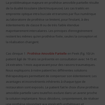
La problématique majeure en prothèse amovible partielle résulte
de la dualité tissulaire (dent/muqueuse). Les cas traités en
empreinte optique intra buccale et transmis par flux numérique
au laboratoire de prothèse se limitent, pour l’instant, à des
édentements de classe III ou de très faible étendue
majoritairement intercalaires. Les principes d’enregistrement
restent les mêmes qu’en prothèse fixée, seules la conception et
la réalisation changent.
Cas clinique 1 :
Prothèse Amovible Partielle
en Peek (fig. 10) Un
patient âgé de 19 ans se présente en consultation avec 14-15 et
24 extraites 1 mois auparavant pour des raisons traumatiques.
Nous expliquons à notre patient les différentes solutions
thérapeutiques permettant de compenser son édentement. Les
avantages et inconvénients inhérents à chaque type de
restauration sont exposés. Le patient fait le choix d’une prothèse
amovible partielle sans toutefois exclure dans un avenir proche
la solution implantaire. Nous décidons, conjointement, de réaliser
une prothèse répondant aux impératifs esthétiques et