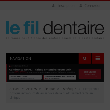
Inscription
Connexion
NAVIGATION
»
»
»
»
Accueil
Articles
Clinique
Esthétique
L’empreinte
optique intra-buccale au service de la CFAO semi-directe en
clinique