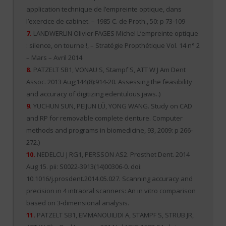
application technique de l’empreinte optique, dans
l’exercice de cabinet. – 1985 C. de Proth., 50: p 73-109
7.
LANDWERLIN Olivier FAGES Michel L’empreinte optique
: silence, on tourne !, – Stratégie Propthétique Vol. 14 n° 2
– Mars – Avril 2014
8.
PATZELT SB1, VONAU S, Stampf S, ATT W J Am Dent
Assoc. 2013 Aug;144(8):914-20. Assessing the feasibility
and accuracy of digitizing edentulous jaws..)
9.
YUCHUN SUN, PEIJUN LÜ, YONG WANG. Study on CAD
and RP for removable complete denture. Computer
methods and programs in biomedicine, 93, 2009: p 266-
272.)
10.
NEDELCU J RG1, PERSSON AS2. Prosthet Dent. 2014
Aug 15. pii: S0022-3913(14)00306-0. doi:
10.1016/j.prosdent.2014.05.027. Scanning accuracy and
precision in 4 intraoral scanners: An in vitro comparison
based on 3-dimensional analysis.
11.
PATZELT SB1, EMMANOUILIDI A, STAMPF S, STRUB JR,