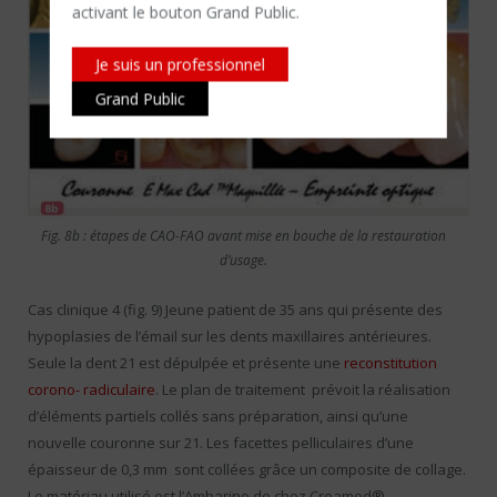
activant le bouton Grand Public.
Je suis un professionnel
Grand Public
Fig. 8b : étapes de CAO-FAO avant mise en bouche de la restauration
d’usage.
Cas clinique 4 (fig. 9) Jeune patient de 35 ans qui présente des
hypoplasies de l’émail sur les dents maxillaires antérieures.
Seule la dent 21 est dépulpée et présente une
reconstitution
corono- radiculaire
. Le plan de traitement prévoit la réalisation
d’éléments partiels collés sans préparation, ainsi qu’une
nouvelle couronne sur 21. Les facettes pelliculaires d’une
épaisseur de 0,3 mm sont collées grâce un composite de collage.
Le matériau utilisé est l’Ambarino de chez Creamed®.