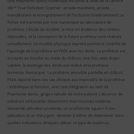
Une empreinte optico-numérique est prise à l’aide de la caméra
3M ™ True Definition Scanner : arcade maxillaire, arcade
mandibulaire et enregistrement de l’occlusion bilatéralement. Le
fichier est transmis par voie numérique au laboratoire de
prothèse. L’étude du modèle, la mise en évidence des contres
dépouilles, et la conception de la future prothèse sont réalisés
virtuellement. Un modèle physique imprimé permet le contrôle de
l’ajustage de la prothèse en PEEK avec les dents. La prothèse est
essayée en bouche au stade du châssis. Une fois cette étape
validée, le montage des dents est réalisé et la prothèse
terminée. Remarque : La prothèse amovible partielle en châssis
PEEK répond dans ces cas clinique aux impératifs de la prothèse
: esthétique et fonction, avec une intégration au sein de
l’harmonie dento- gingivo-labiale de notre patient. L’absence de
métal est séduisante. Néanmoins tout nouveau matériau
demande utilisation prudente, un prothésiste aguerri à son
utilisation et un chirurgien- dentiste à même de déterminer dans
quelles indications cliniques utiliser ce type de matériau.