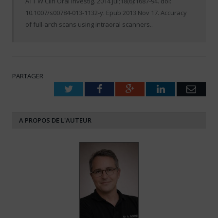
ATT W Clin Oral Investig. 2014 Jul;18(6):1687-94. doi:
10.1007/s00784-013-1132-y. Epub 2013 Nov 17. Accuracy
of full-arch scans using intraoral scanners..
PARTAGER
Twitter
Facebook
Google+
LinkedIn
Emai
A PROPOS DE L'AUTEUR