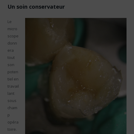
Un soin conservateur
Le
micro
scope
donn
era
tout
son
poten
tiel en
travail
lant
sous
cham
p
opéra
toire.