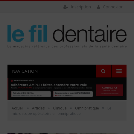
Inscription
Connexion
NAVIGATION
»
»
»
»
Accueil
Articles
Clinique
Omnipratique
Le
microscope opératoire en omnipratique