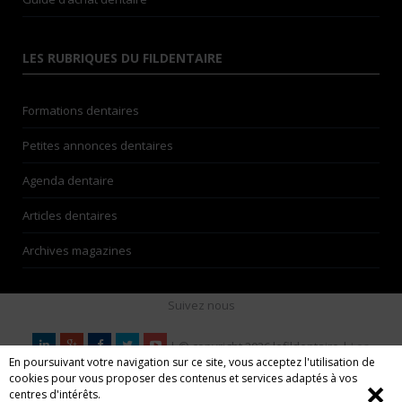
LES RUBRIQUES DU FILDENTAIRE
Formations dentaires
Petites annonces dentaires
Agenda dentaire
Articles dentaires
Archives magazines
Suivez nous
| © copyright 2026 lefildentaire |
Les
En poursuivant votre navigation sur ce site, vous acceptez l'utilisation de
auteurs
| Espace annonceurs | Nos partenaires |
Mentions
cookies pour vous proposer des contenus et services adaptés à vos
légales
| CGU
❌
centres d'intérêts.