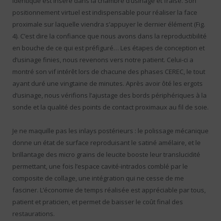
identique est inséré dans la chambre d’usinage et fraisé. Son
positionnement virtuel est indispensable pour réaliser la face
proximale sur laquelle viendra s’appuyer le dernier élément (Fig.
4). C’est dire la confiance que nous avons dans la reproductibilité
en bouche de ce qui est préfiguré… Les étapes de conception et
d’usinage finies, nous revenons vers notre patient. Celui-ci a
montré son vif intérêt lors de chacune des phases CEREC, le tout
ayant duré une vingtaine de minutes. Après avoir ôté les ergots
d’usinage, nous vérifions l’ajustage des bords périphériques à la
sonde et la qualité des points de contact proximaux au fil de soie.
Je ne maquille pas les inlays postérieurs : le polissage mécanique
donne un état de surface reproduisant le satiné amélaire, et le
brillantage des micro grains de leucite booste leur translucidité
permettant, une fois l’espace cavité-intrados comblé par le
composite de collage, une intégration qui ne cesse de me
fasciner. L’économie de temps réalisée est appréciable par tous,
patient et praticien, et permet de baisser le coût final des
restaurations.