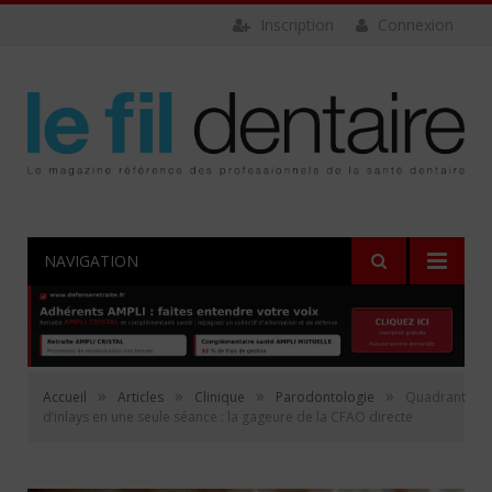
Inscription
Connexion
NAVIGATION
»
»
»
»
Accueil
Articles
Clinique
Parodontologie
Quadrant
d’inlays en une seule séance : la gageure de la CFAO directe