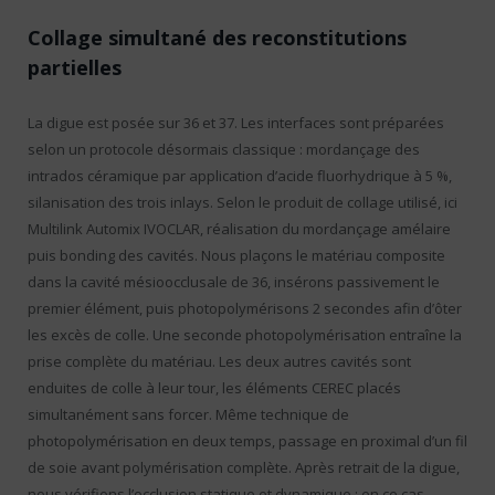
Collage simultané des reconstitutions
partielles
La digue est posée sur 36 et 37. Les interfaces sont préparées
selon un protocole désormais classique : mordançage des
intrados céramique par application d’acide fluorhydrique à 5 %,
silanisation des trois inlays. Selon le produit de collage utilisé, ici
Multilink Automix IVOCLAR, réalisation du mordançage amélaire
puis bonding des cavités. Nous plaçons le matériau composite
dans la cavité mésioocclusale de 36, insérons passivement le
premier élément, puis photopolymérisons 2 secondes afin d’ôter
les excès de colle. Une seconde photopolymérisation entraîne la
prise complète du matériau. Les deux autres cavités sont
enduites de colle à leur tour, les éléments CEREC placés
simultanément sans forcer. Même technique de
photopolymérisation en deux temps, passage en proximal d’un fil
de soie avant polymérisation complète. Après retrait de la digue,
nous vérifions l’occlusion statique et dynamique : en ce cas