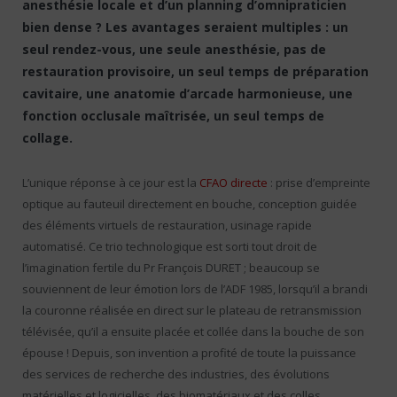
anesthésie locale et d’un planning d’omnipraticien
bien dense ? Les avantages seraient multiples : un
seul rendez-vous, une seule anesthésie, pas de
restauration provisoire, un seul temps de préparation
cavitaire, une anatomie d’arcade harmonieuse, une
fonction occlusale maîtrisée, un seul temps de
collage.
L’unique réponse à ce jour est la
CFAO directe
: prise d’empreinte
optique au fauteuil directement en bouche, conception guidée
des éléments virtuels de restauration, usinage rapide
automatisé. Ce trio technologique est sorti tout droit de
l’imagination fertile du Pr François DURET ; beaucoup se
souviennent de leur émotion lors de l’ADF 1985, lorsqu’il a brandi
la couronne réalisée en direct sur le plateau de retransmission
télévisée, qu’il a ensuite placée et collée dans la bouche de son
épouse ! Depuis, son invention a profité de toute la puissance
des services de recherche des industries, des évolutions
matérielles et logicielles, des biomatériaux et des colles…