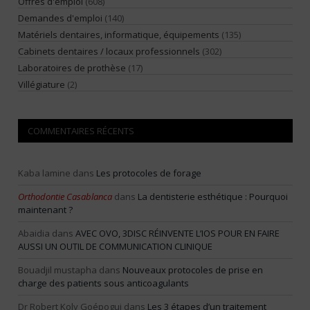
Offres d'emploi
(608)
Demandes d'emploi
(140)
Matériels dentaires, informatique, équipements
(135)
Cabinets dentaires / locaux professionnels
(302)
Laboratoires de prothèse
(17)
Villégiature
(2)
COMMENTAIRES RÉCENTS
Kaba lamine
dans
Les protocoles de forage
Orthodontie Casablanca
dans
La dentisterie esthétique : Pourquoi
maintenant ?
Abaidia
dans
AVEC OVO, 3DISC RÉINVENTE L’IOS POUR EN FAIRE
AUSSI UN OUTIL DE COMMUNICATION CLINIQUE
Bouadjil mustapha
dans
Nouveaux protocoles de prise en
charge des patients sous anticoagulants
Dr Robert Koly Goépogui
dans
Les 3 étapes d’un traitement