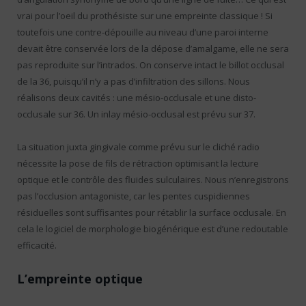
vrai pour l’oeil du prothésiste sur une empreinte classique ! Si
toutefois une contre-dépouille au niveau d’une paroi interne
devait être conservée lors de la dépose d’amalgame, elle ne sera
pas reproduite sur l’intrados. On conserve intact le billot occlusal
de la 36, puisqu’il n’y a pas d’infiltration des sillons. Nous
réalisons deux cavités : une mésio-occlusale et une disto-
occlusale sur 36. Un inlay mésio-occlusal est prévu sur 37.
La situation juxta gingivale comme prévu sur le cliché radio
nécessite la pose de fils de rétraction optimisant la lecture
optique et le contrôle des fluides sulculaires. Nous n’enregistrons
pas l’occlusion antagoniste, car les pentes cuspidiennes
résiduelles sont suffisantes pour rétablir la surface occlusale. En
cela le logiciel de morphologie biogénérique est d’une redoutable
efficacité.
L’empreinte optique