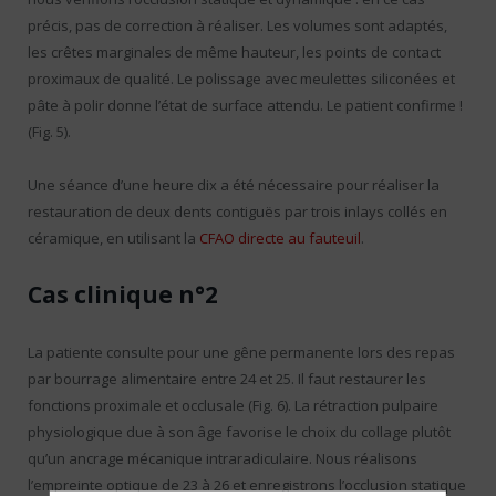
précis, pas de correction à réaliser. Les volumes sont adaptés,
les crêtes marginales de même hauteur, les points de contact
proximaux de qualité. Le polissage avec meulettes siliconées et
pâte à polir donne l’état de surface attendu. Le patient confirme !
(Fig. 5).
Une séance d’une heure dix a été nécessaire pour réaliser la
restauration de deux dents contiguës par trois inlays collés en
céramique, en utilisant la
CFAO directe au fauteuil
.
Cas clinique n°2
La patiente consulte pour une gêne permanente lors des repas
par bourrage alimentaire entre 24 et 25. Il faut restaurer les
fonctions proximale et occlusale (Fig. 6). La rétraction pulpaire
physiologique due à son âge favorise le choix du collage plutôt
qu’un ancrage mécanique intraradiculaire. Nous réalisons
l’empreinte optique de 23 à 26 et enregistrons l’occlusion statique