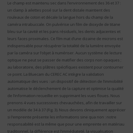
Le champ est maintenu sec dans l’environnement des 36 et 37 :
un clamp à ailettes posé sur la dent distale maintient des
rouleaux de coton et décale la langue hors du champ de la
caméra intrabuccale. On pulvérise un film de dioxyde de titane
bleu sur la cavité et les pans résiduels, les dents adjacentes et
leurs faces proximales. Ce film mat d’une dizaine de microns est
indispensable pour récupérer la totalité de la lumière envoyée
par la caméra sur l’objet à numériser. Aucun système de lecture
optique ne peut se passer de matifier des corps non opaques ;
au laboratoire, des plâtres spécifiques existent pour contourner
ce point. La Bluecam du CEREC AC intègre la validation
automatique des vues : un dispositif de détection de l’immobilité
automatise le déclenchement de la capture et optimise la qualité
de l’information recueillie en supprimant les vues floues. Nous
prenons 4 vues successives chevauchées, afin de travailler sur
un modèle de 34 à 37 (Fig. 3). Nous devons cliniquement apprécier
si l’empreinte présente les informations sine qua non : notre
responsabilité est la même que pour une empreinte en matériau
traditionnel, la différence est l’immédiateté, la visualisation