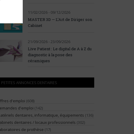
11/02/2026 - 09/12/2026
MASTER 3D — L’Art de Diriger son
Cabinet
21/09/2026 - 23/09/2026
Live Patient : Le digital de A à Z du
diagnostic à la pose des
céramiques
PETITES ANNONCES DENTAIRES
ffres d'emploi
(608)
emandes d'emploi
(142)
atériels dentaires, informatique, équipements
(136)
abinets dentaires / locaux professionnels
(302)
aboratoires de prothèse
(17)