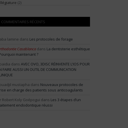
illégiature
(2)
COMMENTAIRES RÉCENTS
aba lamine
dans
Les protocoles de forage
rthodontie Casablanca
dans
La dentisterie esthétique
 Pourquoi maintenant ?
baidia
dans
AVEC OVO, 3DISC RÉINVENTE L’IOS POUR
N FAIRE AUSSI UN OUTIL DE COMMUNICATION
LINIQUE
ouadjil mustapha
dans
Nouveaux protocoles de
rise en charge des patients sous anticoagulants
r Robert Koly Goépogui
dans
Les 3 étapes d’un
raitement endodontique réussi