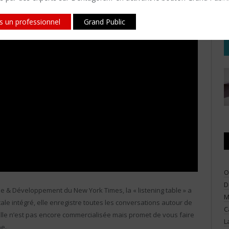
is un professionnel
Grand Public
O
D
he & Développement du New York Times, la « listening table » a
M
cale intégré, elle enregistre toutes les conversations autour de
C
 Elle n’est pas encore commercialisée mais promet de vous faire
L
pe.