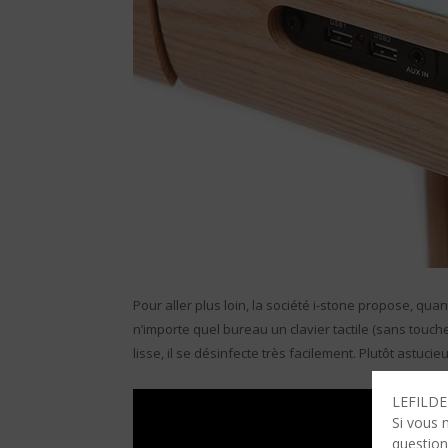
Pour aller plus loin, la société i-stone propose, qua
n’importe quel bureau un clavier tactile (sans touc
lisse, il se désinfecte très facilement. Plutôt astuc
LEFILDEN
Si vous 
question