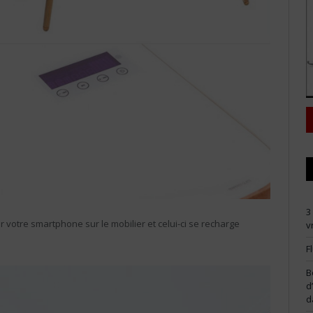
3
 votre smartphone sur le mobilier et celui-ci se recharge
v
F
B
d
d