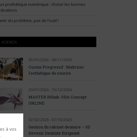
lux prothétique numérique : choisir les bonnes
ndications
artir du problème, pas de l’outil !
AGENDA
05/01/2026 - 06/11/2026
Cursus Progressif : Maîtriser
l’esthétique du sourire
20/01/2026 - 15/12/2026
MASTER Réhab. ODA Concept
ONLINE
02/02/2026 - 07/10/2026
Gestion du cabinet dentaire – 3D
ses à vos
Devenir Dentiste Dirigeant
.