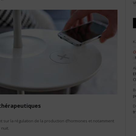
V
K
O
:
A
E
C
B
p
 thérapeutiques
D
t
nt sur la régulation de la production d’hormones et notamment
nuit.