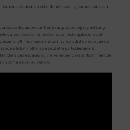
ce dernier surtout si l’on est enfermé toute la journée dans son
 propose depuis peu un très beau produit. big sky est conçu
elle du jour. Sous la forme d’un écran rectangulaire, l’objet
ecter le rythme circadien naturel et reproduit donc, la vue du
 associé à la luminothérapie peut être particulièrement
llant dans des espaces qui ne bénéficient pas suffisamment de
rsion dôme à fixer au plafond.