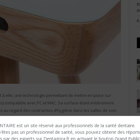
F
i
P
nt à elle, une technologie permettant de mettre en place sur
hes) compatible avec PC et MAC. Sa surface étant entièrement
ieux au regard des contraintes d’hygiène dans les salles de soin.
TAIRE est un site réservé aux professionnels de la santé dentaire.
n'êtes​ pas un professionnel de santé, vous pouvez obtenir des répon
s par des experts sur Dentagora.fr en activant le bouton Grand Public