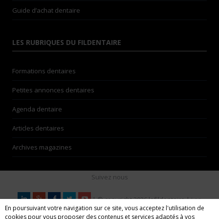
Guide d’achat dentaire
LES RUBRIQUES DU FILDENTAIRE
Formations dentaires
Petites annonces dentaires
Agenda dentaire
Articles dentaires
Archives magazines
Suivez nous
| © copyright 2026 lefildentaire |
Les
En poursuivant votre navigation sur ce site, vous acceptez l'utilisation de
auteurs
| Espace annonceurs | Nos partenaires |
Mentions
cookies pour vous proposer des contenus et services adaptés à vos
légales
| CGU