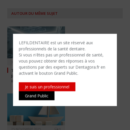
AUTOUR DU MÊME SUJET
LEFILDENTAIRE est un site réservé aux
professionnels de la santé dentaire.
Si vous n'êtes​ pas un professionnel de santé,
vous pouvez obtenir des réponses à vos
30 DÉCEMBRE 2025
0
questions par des experts sur Dentagora.fr en
Technologie au cabinet :
activant le bouton Grand Public.
pourquoi 50 % des
investissements échouent ?
Je suis un professionnel
Grand Public
25 NOVEMBRE 2025
0