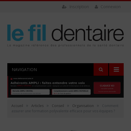
Inscription
Connexion
NAVIGATION
»
»
»
»
Accueil
Articles
Conseil
Organisation
Comment
assurer une formation polyvalente efficace pour vos équipes ?