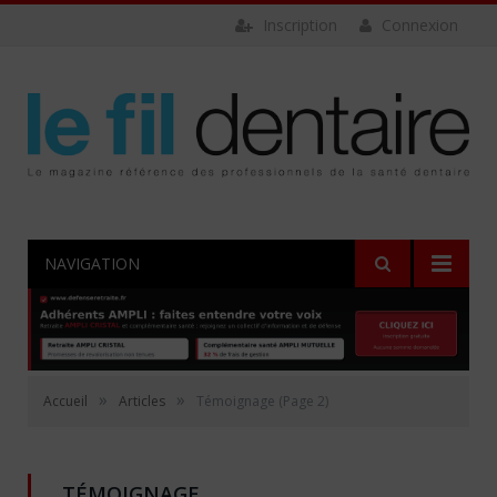
Inscription
Connexion
NAVIGATION
»
»
Accueil
Articles
Témoignage
(Page 2)
TÉMOIGNAGE