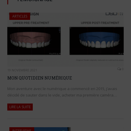
ARTICLES
0
19 NOVEMBRE 2021
MON QUOTIDIEN NUMÉRIQUE
Mon aventure avec le numérique a commencé en 2015, j’avais
décidé de sauter dans le vide, acheter ma première caméra…
LIRE LA SUITE
INTERVIEWS