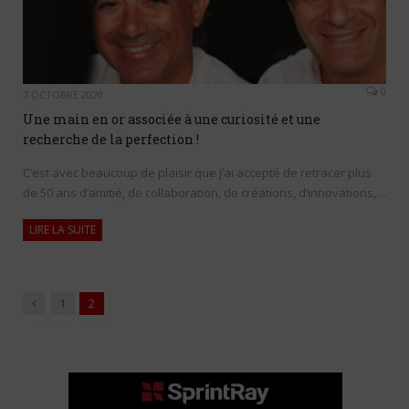
0
7 OCTOBRE 2020
Une main en or associée à une curiosité et une
recherche de la perfection !
C’est avec beaucoup de plaisir que j’ai accepté de retracer plus
de 50 ans d’amitié, de collaboration, de créations, d’innovations,…
LIRE LA SUITE
Précédent
1
2