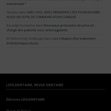
maintenant ?
Abaidia
dans
AVEC OVO, 3DISC RÉINVENTE L’IOS POUR EN FAIRE
AUSSI UN OUTIL DE COMMUNICATION CLINIQUE
Bouadjil mustapha
dans
Nouveaux protocoles de prise en
charge des patients sous anticoagulants
Dr Robert Koly Goépogui
dans
Les 3 étapes d’un traitement
endodontique réussi
LEFILDENTAIRE, REVUE DENTAIRE
Éditions LEFILDENTAIRE
95 rue de Boissy