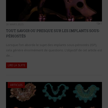
0
30 MARS 2025
TOUT SAVOIR OU PRESQUE SUR LES IMPLANTS SOUS-
PÉRIOSTÉS
Lorsque l’on aborde le sujet des implants sous-périostés (ISP),
cela génère énormément de questions. L’objectif de cet article est
de…
LIRE LA SUITE
ARTICLES