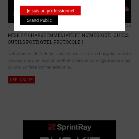
Je suis un professionnel
Grand Public
0
28 FÉVRIER 2022
MISE EN CHARGE IMMÉDIATE ET NUMÉRIQUE : QUELS
OUTILS POUR QUEL PROTOCOLE ?
Le traitement de l’édenté complet avec mise en charge immédiate
requiert une planification prothético-implantaire rigoureuse ainsi
qu’une parfaite communication au…
LIRE LA SUITE