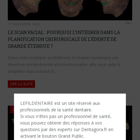
0
17 NOVEMBRE 2022
LE SCAN FACIAL : POURQUOI L’INTÉGRER DANS LA
PLANIFICATION CHIRURGICALE DE L’ÉDENTÉ DE
GRANDE ÉTENDUE ?
Dans notre pratique quotidienne, la chaine numérique est
devenue omniprésente et incontournable, elle nous aide à
simplifier mais surtout à…
LIRE LA SUITE
LEFILDENTAIRE est un site réservé aux
professionnels de la santé dentaire.
ARTICLES
Si vous n'êtes​ pas un professionnel de santé,
vous pouvez obtenir des réponses à vos
questions par des experts sur Dentagora.fr en
activant le bouton Grand Public.