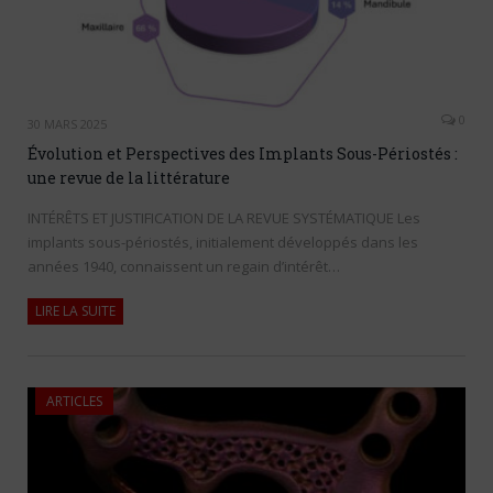
0
30 MARS 2025
Évolution et Perspectives des Implants Sous-Périostés :
une revue de la littérature
INTÉRÊTS ET JUSTIFICATION DE LA REVUE SYSTÉMATIQUE Les
implants sous-périostés, initialement développés dans les
années 1940, connaissent un regain d’intérêt…
LIRE LA SUITE
ARTICLES