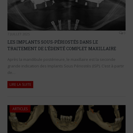
0
7 JUILLET 2025
LES IMPLANTS SOUS-PÉRIOSTÉS DANS LE
TRAITEMENT DE L’ÉDENTÉ COMPLET MAXILLAIRE
Après la mandibule postérieure, le maxillaire est la seconde
grande indication des Implants Sous Périostés (ISP). C’est à partir
de…
LIRE LA SUITE
ARTICLES