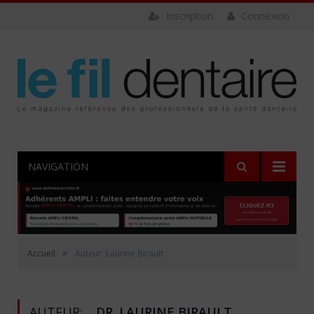
Inscription
Connexion
NAVIGATION
»
Accueil
Auteur: Laurine Birault
AUTEUR:
DR. LAURINE BIRAULT